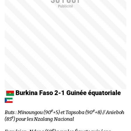
Burkina Faso 2-1 Guinée équatoriale
e
e
Buts : Minoungou (90
+5) et Tapsoba (90
+8) // Anieboh
e
(85
) pour les Nzalang Nacional
e