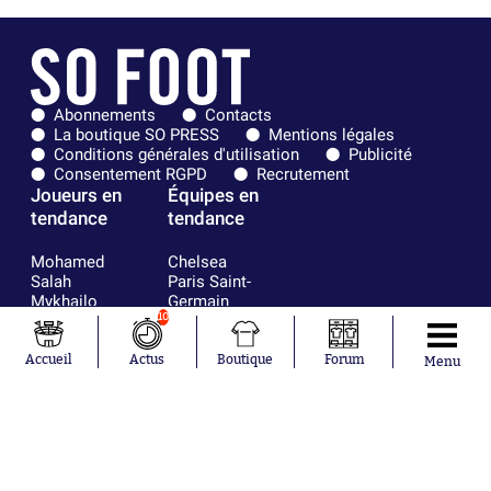
Abonnements
Contacts
La boutique SO PRESS
Mentions légales
Conditions générales d'utilisation
Publicité
Consentement RGPD
Recrutement
Joueurs en
Équipes en
tendance
tendance
Mohamed
Chelsea
Salah
Paris Saint-
Mykhailo
Germain
Mudryk
Bordeaux
10
Neymar
Olympique
Khalis Merah
lyonnais
Accueil
Actus
Boutique
Forum
Menu
Loïs Openda
FIFA
Moussa
Real Madrid
Niakhaté
RC Strasbourg
Nicolás
AC Milan
Tagliafico
France
Pavel Šulc
RC Lens