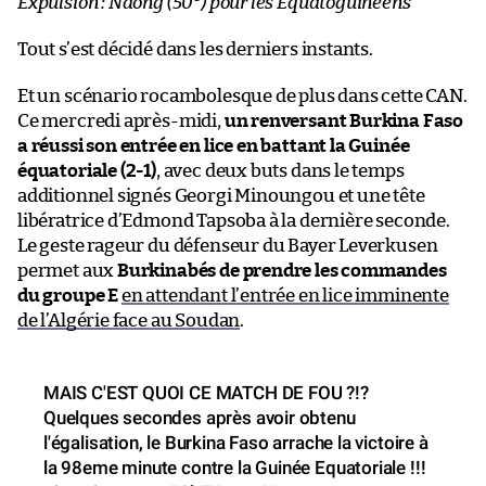
Expulsion : Ndong (50
) pour les
Équatoguinéens
Tout s’est décidé dans les derniers instants.
Et un scénario rocambolesque de plus dans cette CAN.
Ce mercredi après-midi,
un renversant Burkina Faso
a réussi son entrée en lice en battant la Guinée
équatoriale
(2-1)
, avec deux buts dans le temps
additionnel signés Georgi Minoungou et une tête
libératrice d’Edmond Tapsoba à la dernière seconde.
Le geste rageur du défenseur du Bayer Leverkusen
permet aux
Burkinabés de prendre les commandes
du groupe E
en attendant l’entrée en lice imminente
de l’Algérie face au Soudan
.
MAIS C'EST QUOI CE MATCH DE FOU ?!?
Quelques secondes après avoir obtenu
l'égalisation, le Burkina Faso arrache la victoire à
la 98eme minute contre la Guinée Equatoriale !!!