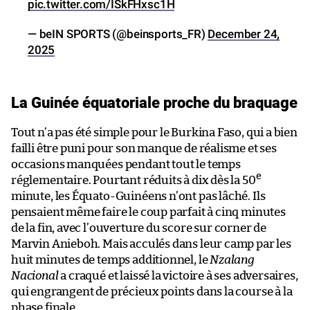
pic.twitter.com/ISkFHxsc1H
— beIN SPORTS (@beinsports_FR)
December 24,
2025
La Guinée équatoriale proche du braquage
Tout n’a pas été simple pour le Burkina Faso, qui a bien
failli être puni pour son manque de réalisme et ses
occasions manquées pendant tout le temps
e
réglementaire. Pourtant réduits à dix dès la 50
minute, les Équato-Guinéens n’ont pas lâché. Ils
pensaient même faire le coup parfait à cinq minutes
de la fin, avec l’ouverture du score sur corner de
Marvin Anieboh. Mais acculés dans leur camp par les
huit minutes de temps additionnel, le
Nzalang
Nacional
a craqué et laissé la victoire à ses adversaires,
qui engrangent de précieux points dans la course à la
phase finale.