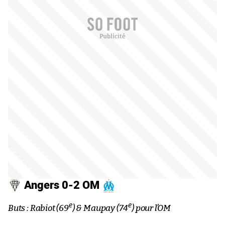
Angers 0-2 OM
e
e
Buts : Rabiot (69
) & Maupay (74
) pour l’OM