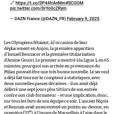
🔗
https://t.co/0P44frAnMm
#SCOOM
pic.twitter.com/DrYo0cZRym
— DAZN France (@DAZN_FR)
February 9, 2025
Les Olympiens fêtaient, à l’occasion de leur
déplacement en Anjou, la première apparition
d’Ismaël Bennacer et la première titularisation
d’Amine Gouiri. Le premier a montré à la Ligue 1, en 65
minutes, pourquoi son arrivée en provenance du
Milan pouvait être une très bonne nouvelle. Le second
a déjà fait tourner le compteur à statistiques, avec
deux nouvelles passes décisives – il en avait déjà
délivré une sept jours plus tôt lors de son entrée
contre son club formateur – et une implication, donc,
sur tous les buts de son équipe ce soir. L’ancien Niçois
et Rennais avait aussi envoyé un pointu au-dessus, en
e
première (37
), à l’image de Marseillais à l’aise dans le