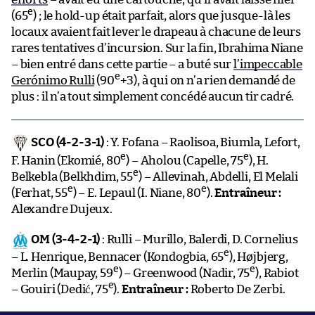
e
(65
) ; le hold-up était parfait, alors que jusque-là les
locaux avaient fait lever le drapeau à chacune de leurs
rares tentatives d’incursion. Sur la fin, Ibrahima Niane
– bien entré dans cette partie – a buté sur
l’impeccable
e
Gerónimo Rulli
(90
+3), à qui on n’a rien demandé de
plus : il n’a tout simplement concédé aucun tir cadré.
SCO (4-2-3-1)
: Y. Fofana – Raolisoa, Biumla, Lefort,
e
e
F. Hanin (Ekomié, 80
) – Aholou (Capelle, 75
), H.
e
Belkebla (Belkhdim, 55
) – Allevinah, Abdelli, El Melali
e
e
(Ferhat, 55
) – E. Lepaul (I. Niane, 80
).
Entraîneur :
Alexandre Dujeux.
OM (3-4-2-1)
: Rulli – Murillo, Balerdi, D. Cornelius
e
– L. Henrique, Bennacer (Kondogbia, 65
), Højbjerg,
e
e
Merlin (Maupay, 59
) – Greenwood (Nadir, 75
), Rabiot
e
– Gouiri (Dedić, 75
).
Entraîneur :
Roberto De Zerbi.