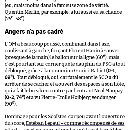
jeu, mais moins dans la fameuse zone de vérité.
Quentin Merlin, par exemple, a lui aussi eu sa chance
e
e
(25
, 58
).
Angers n’a pas cadré
L’OM a beaucoup poussé, combinant dans l’axe,
coulissant à gauche, forçant Florent Hanin à sauver
e
(presque de la main) le ballon sur la ligne (60
), mais
c’est pourtant sur corner que le dauphin du PSG a tout
débloqué, grâce à la connexion Gouiri-Rabiot
(0-1,
e
69
)
. Tout débloqué, oui, car fatalement le SCO a dû
arrêter de se cacher et a ouvert des espaces à son hôte,
qui a fait le break en contre par l’entrant Neal Maupay
e
(0-2, 74
)
et a vu Pierre-Emile Højbjerg vendanger
e
(90
).
Dommage pour les Scoïstes, car peu avant l’ouverture
du score,
Estéban Lepaul – comme récompensé de ses
efforts
– avait eu une cartouche, qu’il avait laissé filer