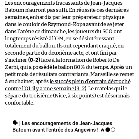
Les encouragements fracassants de Jean-Jacques
Batoum n’auront pas suffi. En réussite ces dernières
semaines, enhardis par leur préparateur physique
dans le couloir de Raymond-Kopa avant de se jeter
dans l’arène ce dimanche, les joueurs du SCO ont
longtemps résisté à l’OM, en se désintéressant
totalement du ballon. Ils ont cependant craqué, en
seconde partie du deuxième acte, et ont fini par
s’incliner
(0-2)
face à la formation de Roberto De
Zerbi, qui a possédé le ballon 80% du temps. Après un
petit mois de résultats contrariants, Marseille se remet
à enchaîner, après
le succès plein d’entrain décroché
contre l’OL il y a une semaine (3-2)
. Le matelas qui le
sépare du troisième (Nice, à six points) est désormais
confortable.
🗣️ | Les encouragements de Jean-Jacques
Batoum avant l’entrée des Angevins ! 🔥⚫⚪