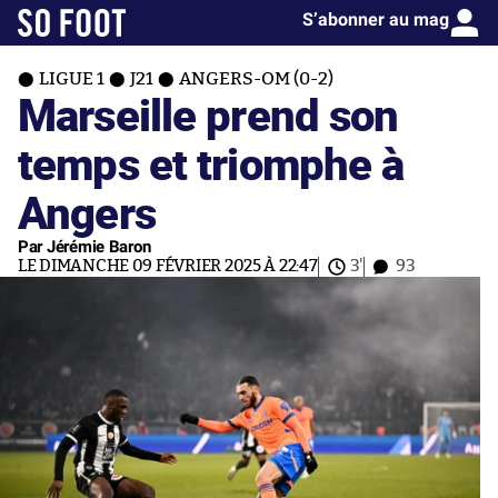
S’abonner au mag
LIGUE 1
J21
ANGERS-OM (0-2)
Marseille prend son
temps et triomphe à
Angers
Par Jérémie Baron
LE DIMANCHE 09 FÉVRIER 2025 À 22:47
3'
93