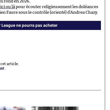
on rond en 2026.
ici ou là
pour écouter religieusement les doléances
ien Faure sous le contrôle (orienté) d’Andrea Chazy.
 League ne pourra pas acheter
et article.
ant
.