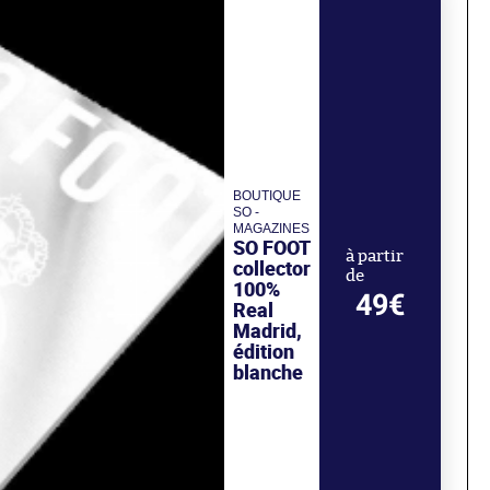
BOUTIQUE
SO -
MAGAZINES
SO FOOT
à partir
collector
de
100%
49€
Real
Madrid,
édition
blanche