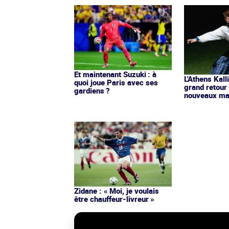
Et maintenant Suzuki : à
L'Athens Kall
quoi joue Paris avec ses
grand retour
gardiens ?
nouveaux mai
Zidane : « Moi, je voulais
être chauffeur-livreur »