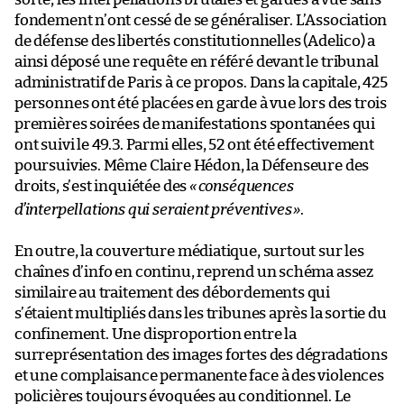
fondement n’ont cessé de se généraliser. L’Association
de défense des libertés constitutionnelles (Adelico) a
ainsi déposé une requête en référé devant le tribunal
administratif de Paris à ce propos.
Dans la capitale, 425
personnes ont été placées en garde à vue lors des trois
premières soirées de manifestations spontanées qui
ont suivi le 49.3. Parmi elles, 52 ont été effectivement
poursuivies. Même Claire Hédon, la Défenseure des
droits, s’est inquiétée des
«
conséquences
d’interpellations qui seraient préventives
»
.
En outre, la couverture médiatique, surtout sur les
chaînes d’info en continu, reprend un schéma assez
similaire au traitement des débordements qui
s’étaient multipliés dans les tribunes après la sortie du
confinement. Une disproportion entre la
surreprésentation des images fortes des dégradations
et
une complaisance permanente face à des violences
policières toujours évoquées au conditionnel. Le