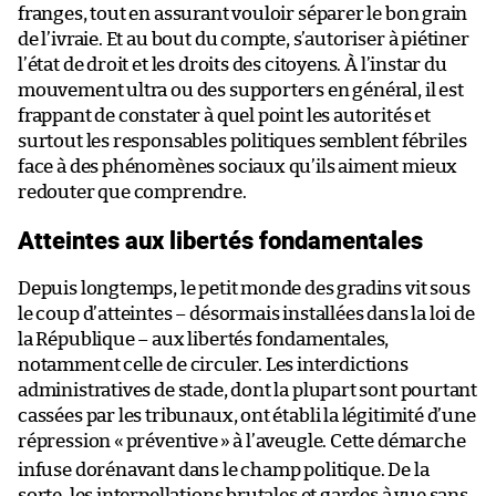
franges, tout en assurant vouloir séparer le bon grain
de l’ivraie. Et
au bout du compte,
s’autoriser à piétiner
l’état de droit et les droits des citoyens. À l’instar du
mouvement ultra ou des supporters en général, il est
frappant de constater à quel point les autorités et
surtout les responsables politiques semblent fébriles
face à des phénomènes sociaux qu’ils aiment mieux
redouter que comprendre.
Atteintes aux libertés fondamentales
Depuis longtemps, le petit monde des gradins
vit sous
le coup d’atteintes – désormais installées dans la loi de
la République – aux libertés fondamentales,
notamment celle de circuler. Les interdictions
administratives de stade, dont la plupart sont pourtant
cassées par
les tribunaux, ont établi la légitimité d’une
répression «
préventive
» à l’aveugle. Cette démarche
infuse dorénavant dans le champ politique. De la
sorte, les interpellations brutales et gardes à vue sans