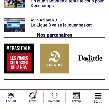
Un club saoudien a tenté le coup pour
Deschamps
Aujourd'hui à 9:35
La Ligue 3 va se la jouer basket
Nos partenaires
4
Accueil
Actus
Boutique
Forum
Menu