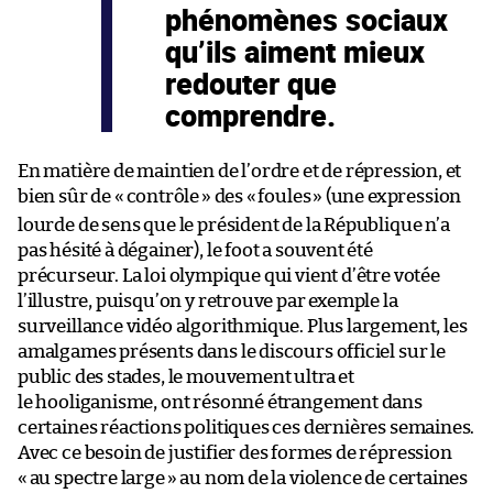
phénomènes sociaux
qu’ils aiment mieux
redouter que
comprendre.
En matière de maintien de l’ordre et de répression, et
bien sûr de «
contrôle
» des «
foules
» (une expression
lourde de sens
que le président de la République n’a
pas hésité à dégainer), le foot a souvent été
précurseur. La loi olympique qui vient d’être votée
l’illustre, puisqu’on y retrouve par exemple la
surveillance vidéo algorithmique. Plus largement, les
amalgames présents dans le discours officiel sur le
public des stades, le mouvement ultra et
le
hooliganisme, ont résonné étrangement dans
certaines réactions politiques ces dernières semaines.
Avec ce besoin de justifier des formes de répression
«
au spectre large
» au nom de la violence de certaines