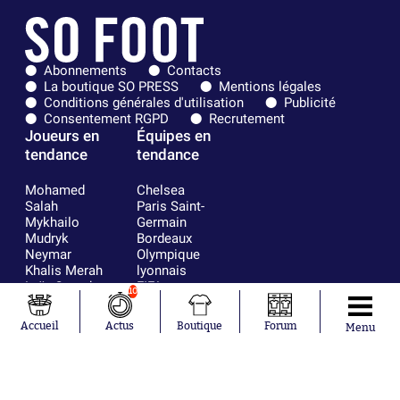
Abonnements
Contacts
La boutique SO PRESS
Mentions légales
Conditions générales d'utilisation
Publicité
Consentement RGPD
Recrutement
Joueurs en
Équipes en
tendance
tendance
Mohamed
Chelsea
Salah
Paris Saint-
Mykhailo
Germain
Mudryk
Bordeaux
Neymar
Olympique
Khalis Merah
lyonnais
Loïs Openda
FIFA
10
Moussa
Real Madrid
Niakhaté
RC Strasbourg
Accueil
Actus
Boutique
Forum
Menu
Nicolás
AC Milan
Tagliafico
France
Pavel Šulc
RC Lens
Josh Maja
Gauthier Hein