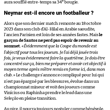
e
aura soufflé entre-temps sa 34
bougie.
Neymar est-il encore un footballeur ?
Alors que son dernier match remonte au 18 octobre
2023 dans son club d’Al-Hilal en Arabie saoudite,
l’ancien Parisien est loin de ses années fastes. Mais
le
garçon de Santos ne perd pas espoir de revenir au
sommet
.
«
Évidemment que la Coupe du monde est
l’objectif pour tous les joueurs. Je l’ai déjà jouée trois
fois, je veux évidemment faire la quatrième. Je dois être
concentré sur ça, bien me préparer et avoir cet objectif à
moyen terme après m’être remis en forme ici, dans mon
club.
»
Le challenge s’annonce compliqué pour lui qui
n’est pas épargné par les blessures, évolue dans un
championnat mineur et voit des joueurs comme
Vinícius ou Raphinha prendre le
lead
dans une
Seleção
en pleine transition.
Au pire, il pourra toujours postuler comme bénévole.