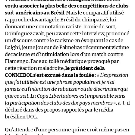
voulu associer la plus belle des compétitions de clubs
sud-américains au Brésil
. Mais le comparatif utilisé
rapproche davantage le Brésil du chimpanzé, lui
donnant une connotation raciste. Ironie du sort,
Domínguez avait, peu avant cette interview, prononcé
un discours contre le racisme en évoquant le cas de
Luighi, jeune joueur de Palmeiras récemment victime
de racisme et d’intimidation lors d’un match contre
Flamengo. Face au tollé médiatique provoqué par
cette réaction maladroite,
le président de la
CONMEBOL s’est excusé dans la foulée :
« L’expression
que j’ai utilisée est une phrase populaire et je n’ai
jamais eu l’intention de rabaisser ou de discriminer qui
que ce soit. La Copa Libertadores est impensable sans
la participation des clubs des dix pays membres »
, a-t-il
déclaré dans des propos rapportés par le média
brésilien
UOL
.
Qu’attendre d’une personne qui ne croit même pas
en