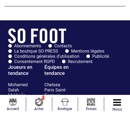
Abonnements
Contacts
La boutique SO PRESS
Mentions légales
Conditions générales d'utilisation
Publicité
Consentement RGPD
Recrutement
Joueurs en
Équipes en
tendance
tendance
Mohamed
Chelsea
Salah
Paris Saint-
Mykhailo
Germain
10
Mudryk
Bordeaux
Neymar
Olympique
Accueil
Actus
Boutique
Forum
Menu
Khalis Merah
lyonnais
Loïs Openda
FIFA
Moussa
Real Madrid
Niakhaté
RC Strasbourg