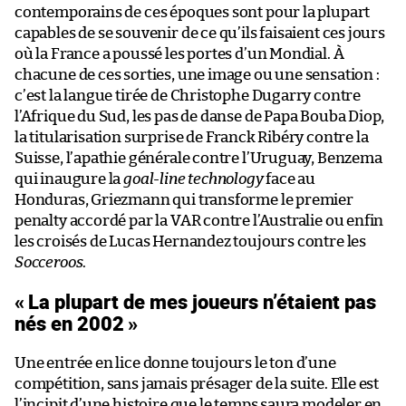
contemporains de ces époques sont pour la plupart
capables de se souvenir de ce qu’ils faisaient ces jours
où la France a poussé les portes d’un Mondial. À
chacune de ces sorties, une image ou une sensation :
c’est la langue tirée de Christophe Dugarry contre
l’Afrique du Sud, les pas de danse de Papa Bouba Diop,
la titularisation surprise de Franck Ribéry contre la
Suisse, l’apathie générale contre l’Uruguay, Benzema
qui inaugure la
goal-line technology
face au
Honduras, Griezmann qui transforme le premier
penalty accordé par la VAR contre l’Australie ou enfin
les croisés de Lucas Hernandez toujours contre les
Socceroos
.
« La plupart de mes joueurs n’étaient pas
nés en 2002 »
Une entrée en lice donne toujours le ton d’une
compétition, sans jamais présager de la suite. Elle est
l’incipit d’une histoire que le temps saura modeler en