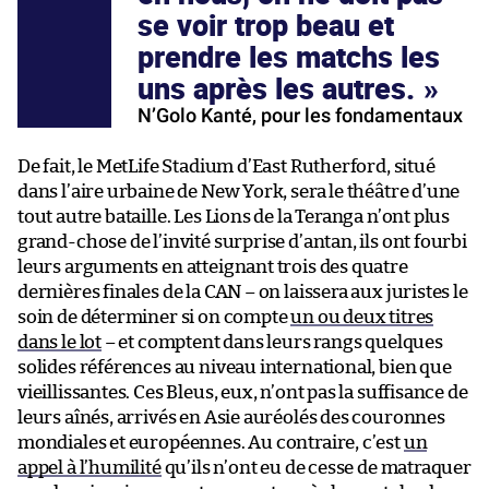
se voir trop beau et
prendre les matchs les
uns après les autres.
N’Golo Kanté, pour les fondamentaux
De fait, le MetLife Stadium d’East Rutherford, situé
dans l’aire urbaine de New York, sera le théâtre d’une
tout autre bataille. Les Lions de la Teranga n’ont plus
grand-chose de l’invité surprise d’antan, ils ont fourbi
leurs arguments en atteignant trois des quatre
dernières finales de la CAN – on laissera aux juristes le
soin de déterminer si on compte
un ou deux titres
dans le lot
– et comptent dans leurs rangs quelques
solides références au niveau international, bien que
vieillissantes. Ces Bleus, eux, n’ont pas la suffisance de
leurs aînés, arrivés en Asie auréolés des couronnes
mondiales et européennes. Au contraire, c’est
un
appel à l’humilité
qu’ils n’ont eu de cesse de matraquer