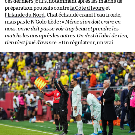
ces derniers jours, notamment après les matchs de
préparation poussifs contre
la Côte d’Ivoire
et
l’Irlande du Nord
. Chat échaudé craint l’eau froide,
mais pas le N’Golo tiède :
« Même si on doit croire en
nous, on ne doit pas se voir trop beau et prendre les
matchs les uns après les autres. On n’est à l’abri de rien,
rien n’est joué d’avance. »
Un régulateur, un vrai.