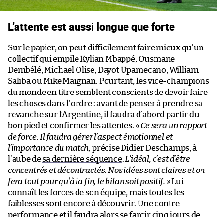
L’attente est aussi longue que forte
Sur le papier, on peut difficilement faire mieux qu’un
collectif qui empile Kylian Mbappé, Ousmane
Dembélé, Michael Olise, Dayot Upamecano, William
Saliba ou Mike Maignan. Pourtant, les vice-champions
du monde en titre semblent conscients de devoir faire
les choses dans l’ordre : avant de penser à prendre sa
revanche sur l’Argentine, il faudra d’abord partir du
bon pied et confirmer les attentes.
« Ce sera un rapport
de force. Il faudra gérer l’aspect émotionnel et
l’importance du match,
précise Didier Deschamps, à
l’aube de
sa dernière séquence
.
L’idéal, c’est d’être
concentrés et décontractés. Nos idées sont claires et on
fera tout pour qu’à la fin, le bilan soit positif. »
Lui
connaît les forces de son équipe, mais toutes les
faiblesses sont encore à découvrir. Une contre-
performance et il faudra alors se farcir cinq jours de