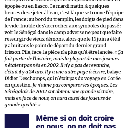
épopée ou en fiasco. Ce mardi matin, à quelques
heures de se jeter à l’eau, c’est là que se trouve l’équipe
de France : au bord du tremplin, les doigts de pied dans
le vide. Inutile de s’accrocher aux symboles du passé :
voir le Sénégal dans le camp adverse ne peut que faire
ressurgir de vieux démons, alors que le 16 juin a été il
y a huit ans le point de départ du dernier grand
frisson. Pile, face, la pièce n’a plus qu’à être lancée.
« Ça
fait partie de l’histoire, mais la plupart de mes joueurs
n’étaient pas nés en 2002. Il n’y a pas de revanche,
c’était il y a 24 ans. Il y a une autre page à écrire
, balaye
Didier Deschamps, qui n’était pas du voyage en Corée
en question.
Je n’aime pas comparer les époques. Les
Sénégalais de 2002 ont obtenu une grande victoire,
mais en face de nous, on aura aussi des joueurs de
grande qualité. »
Même si on doit croire
en nous, on ne doit pas