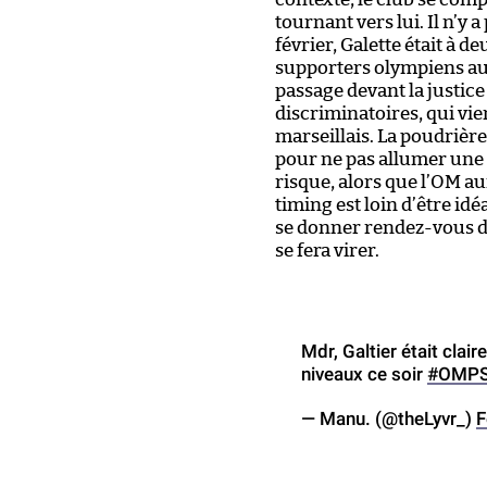
tournant vers lui. Il n’y 
février, Galette était à 
supporters olympiens au
passage devant la justic
discriminatoires, qui vie
marseillais. La poudriè
pour ne pas allumer une a
risque, alors que l’OM aur
timing est loin d’être id
se donner rendez-vous d
se fera virer.
Mdr, Galtier était clai
niveaux ce soir
#OMP
— Manu. (@theLyvr_)
F