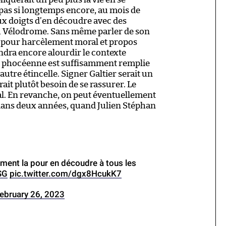
a pas si longtemps encore, au mois de
deux doigts d’en découdre avec des
 Vélodrome. Sans même parler de son
e pour harcèlement moral et propos
ndra encore alourdir le contexte
re phocéenne est suffisamment remplie
utre étincelle. Signer Galtier serait un
ait plutôt besoin de se rassurer. Le
éal. En revanche, on peut éventuellement
ans deux années, quand Julien Stéphan
rement la pour en découdre à tous les
SG
pic.twitter.com/dgx8HcukK7
ebruary 26, 2023