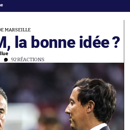
ne
DE MARSEILLE
M, la bonne idée ?
llue
92
RÉACTIONS