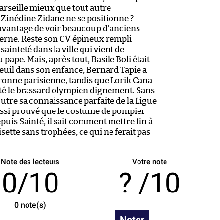
arseille mieux que tout autre
Zinédine Zidane ne se positionne ?
l’avantage de voir beaucoup d’anciens
terne. Reste son CV épineux rempli
sainteté dans la ville qui vient de
 pape. Mais, après tout, Basile Boli était
euil dans son enfance, Bernard Tapie a
uronne parisienne, tandis que Lorik Cana
té le brassard olympien dignement. Sans
utre sa connaissance parfaite de la Ligue
aussi prouvé que le costume de pompier
 depuis Sainté, il sait comment mettre fin à
sette sans trophées, ce qui ne ferait pas
Note des lecteurs
Votre note
0/10
/10
0
note(s)
Noter