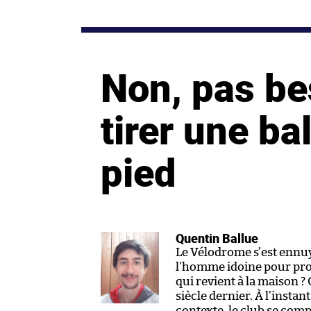
Non, pas be
tirer une ba
pied
Quentin Ballue
Le Vélodrome s’est ennuy
l’homme idoine pour pro
qui revient à la maison ? 
siècle dernier. À l’instant 
contexte, le club se comp