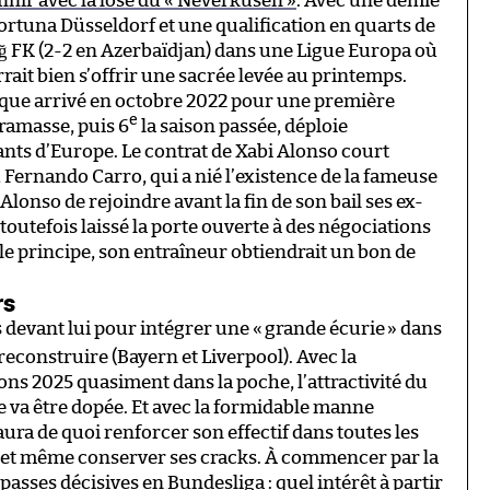
finir avec la lose du « Neverkusen »
. Avec une demie
rtuna Düsseldorf et une qualification en quarts de
ağ FK (2-2 en Azerbaïdjan) dans une Ligue Europa où
urrait bien s’offrir une sacrée levée au printemps.
sque arrivé en octobre 2022 pour une première
e
 ramasse, puis 6
la saison passée, déploie
ants d’Europe. Le contrat de Xabi Alonso court
, Fernando Carro, qui a nié l’existence de la fameuse
Alonso de rejoindre avant la fin de son bail ses ex-
a toutefois laissé la porte ouverte à des négociations
r le principe, son entraîneur obtiendrait un bon de
rs
s devant lui pour intégrer une «
grande écurie
» dans
reconstruire (Bayern et Liverpool). Avec la
ons 2025 quasiment dans la poche, l’attractivité du
va être dopée. Et avec la formidable manne
ura de quoi renforcer son effectif dans toutes les
s, et même conserver ses cracks. À commencer par la
 passes décisives en Bundesliga : quel intérêt à partir