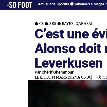
Actus
Paris Sportifs 🔞
S'abonner
Le Magazi
C3
8ES
BAYER-QARABAĞ
C’est une év
Alonso doit 
Leverkusen
Par Chérif Ghemmour
LE JEUDI 14 MARS 2024 À 06:00
5