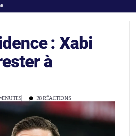
ne
idence : Xabi
rester à
 MINUTES
28
RÉACTIONS