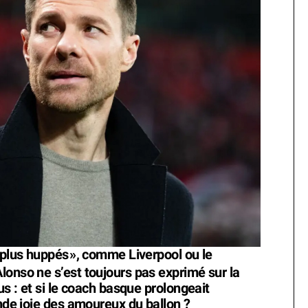
 plus huppés
», comme Liverpool ou le
lonso ne s’est toujours pas exprimé sur la
us : et si le coach basque prolongeait
ande joie des amoureux du ballon ?