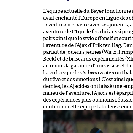
L’équipe actuelle du Bayer fonctionne à 
avait enchanté l’Europe en Ligue des c
Leverkusen et vivre avec ses joueurs, a
aventure de C1 qui le fera lui aussi pro
pairs ainsi que le style offensif et sou
l’aventure de l’Ajax d’Erik ten Hag. Da
parfait de joueurs jeunes (Wirtz, Frimp
Beek) et de briscards expérimentés (Xh
au moins la garantie d’une assise et d
l’a vu lorsque les
Schwarzroten
ont
bala
du rêve et des émotions ! C’est ainsi qu
demies, les Ajacides ont laissé une e
milieu de l’aventure, l’Ajax s’est éparpil
des expériences plus ou moins réussies,
continuer cette équipe fabuleuse enc