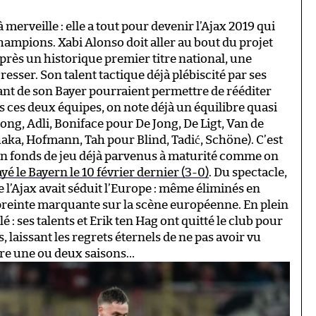
merveille : elle a tout pour devenir l’Ajax 2019 qui
hampions. Xabi Alonso doit aller au bout du projet
près un historique premier titre national, une
gresser. Son talent tactique déjà plébiscité par ses
riant de son Bayer pourraient permettre de rééditer
ns ces deux équipes, on note déjà un équilibre quasi
ong, Adli, Boniface pour De Jong, De Ligt, Van de
aka, Hofmann, Tah pour Blind, Tadić, Schöne). C’est
’un fonds de jeu déjà parvenus à maturité comme on
yé le Bayern le 10 février dernier (3-0)
. Du spectacle,
e l’Ajax avait séduit l’Europe : même éliminés en
mpreinte marquante sur la scène européenne. En plein
lé : ses talents et Erik ten Hag ont quitté le club pour
 laissant les regrets éternels de ne pas avoir vu
ore une ou deux saisons…