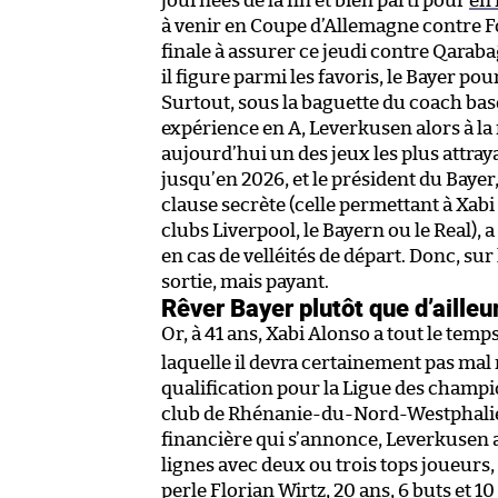
journées de la fin et bien parti pour
en 
à venir en Coupe d’Allemagne contre Fo
finale à assurer ce jeudi contre Qarab
il figure parmi les favoris, le Bayer po
Surtout, sous la baguette du coach ba
expérience en A, Leverkusen alors à la
aujourd’hui un des jeux les plus attray
jusqu’en 2026, et le président du Bayer
clause secrète (celle permettant à Xabi 
clubs Liverpool, le Bayern ou le Real), 
en cas de velléités de départ. Donc, su
sortie, mais payant.
Rêver Bayer plutôt que d’ailleu
Or, à 41 ans, Xabi Alonso a tout le temp
laquelle il devra certainement pas mal 
qualification pour la Ligue des champi
club de Rhénanie-du-Nord-Westphalie 
financière qui s’annonce, Leverkusen a
lignes avec deux ou trois tops joueur
perle Florian Wirtz, 20 ans, 6 buts et 10