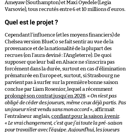
Ameyaw (Southampton) et Maxi Oyedele (Legia
Varsovie), tous recrutés entre 6 et 10 millions d’euros.
Quel est le projet ?
Cependant l’influence (et les moyens financiers) de
Chelsea version BlueCo se fait sentir au vue de la
provenance et de la nationalité de la plupart des
recrues (on l’aura deviné : l’Angleterre). De quoi
supposer que leur bail en Alsace ne s’inscrira pas
forcément dans la durée, surtout en cas d’élimination
prématurée en Europe et, surtout, si Strasbourg ne
parvient pas à surfer sur la première bonne saison
conclue par Liam Rosenior, lequel a récemment
prolongé son contrat jusqu’en 2028
. «
On n’est pas
obligé de céder des joueurs, même ceux déjà partis. Pas
un joueur n’est vendu sans mon accord
», affirmait
l’entraîneur anglais,
confiant pour la saison à venir
.
« Le vrai changement, c’est que j’ai toute la pré-saison
pour travailler avec l’équipe
.
Aujourd’hui
,
les joueurs