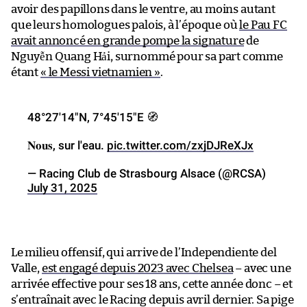
avoir des papillons dans le ventre, au moins autant
que leurs homologues palois, à l’époque où
le Pau FC
avait annoncé en grande pompe la signature
de
Nguyễn Quang Hải, surnommé pour sa part comme
étant
« le Messi vietnamien »
.
48°27′14″N, 7°45′15″E 🧭
𝐍𝐨𝐮𝐬, sur l'eau.
pic.twitter.com/zxjDJReXJx
— Racing Club de Strasbourg Alsace (@RCSA)
July 31, 2025
Le milieu offensif, qui arrive de l’Independiente del
Valle,
est engagé depuis 2023 avec Chelsea
– avec une
arrivée effective pour ses 18 ans, cette année donc – et
s’entraînait avec le Racing depuis avril dernier. Sa pige