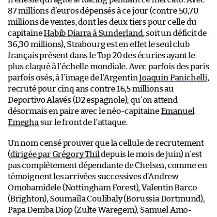
87 millions d’euros dépensés à ce jour (contre 50,70
millions de ventes, dont les deux tiers pour celle du
capitaine
Habib Diarra à Sunderland
, soit un déficit de
36,30 millions), Strabourg est en effet le seul club
français présent dans le Top 20 des écuries ayant le
plus claqué à l’échelle mondiale. Avec parfois des paris
parfois osés, à l’image de l’Argentin
Joaquin Panichelli
,
recruté pour cinq ans contre 16,5 millions au
Deportivo Alavés (D2 espagnole), qu’on attend
désormais en paire avec le néo-capitaine
Emanuel
Emegha
sur le front de l’attaque.
Un nom censé prouver que la cellule de recrutement
(
dirigée par Grégory Thil
depuis le mois de juin) n’est
pas complètement dépendante de Chelsea, comme en
témoignent les arrivées successives d’Andrew
Omobamidele (Nottingham Forest), Valentin Barco
(Brighton), Soumaïla Coulibaly (Borussia Dortmund),
Papa Demba Diop (Zulte Waregem), Samuel Amo-