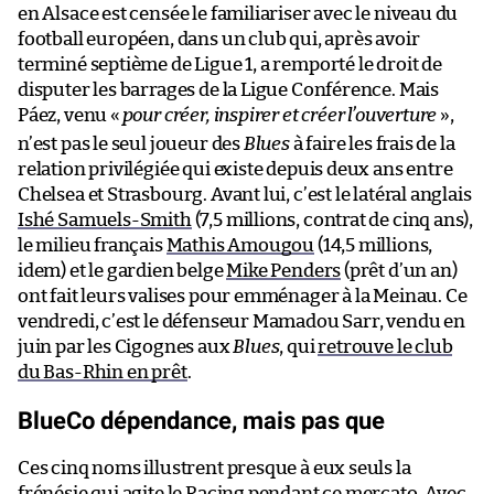
en Alsace est censée le familiariser avec le niveau du
football européen, dans un club qui, après avoir
terminé septième de Ligue 1, a remporté le droit de
disputer les barrages de la Ligue Conférence. Mais
Páez, venu «
pour créer, inspirer et créer l’ouverture
»,
n’est pas le seul joueur des
Blues
à faire les frais de la
relation privilégiée qui existe depuis deux ans entre
Chelsea et Strasbourg. Avant lui, c’est le latéral anglais
Ishé Samuels-Smith
(7,5 millions, contrat de cinq ans),
le milieu français
Mathis Amougou
(14,5 millions,
idem) et le gardien belge
Mike Penders
(prêt d’un an)
ont fait leurs valises pour emménager à la Meinau. Ce
vendredi, c’est le défenseur Mamadou Sarr, vendu en
juin par les Cigognes aux
Blues
, qui
retrouve le club
du Bas-Rhin en prêt
.
BlueCo dépendance, mais pas que
Ces cinq noms illustrent presque à eux seuls la
frénésie qui agite le Racing pendant ce mercato. Avec