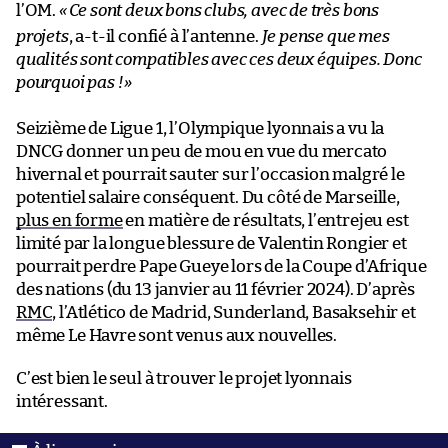
l’OM.
«
Ce sont deux bons clubs, avec de très bons
projets
, a-t-il confié à l’antenne.
Je pense que mes
qualités sont compatibles avec ces deux équipes. Donc
pourquoi pas !
»
Seizième de Ligue 1, l’Olympique lyonnais a vu la
DNCG donner un peu de mou en vue du mercato
hivernal et pourrait sauter sur l’occasion malgré le
potentiel salaire conséquent. Du côté de Marseille,
plus en forme
en matière de résultats, l’entrejeu est
limité par la longue blessure de Valentin Rongier et
pourrait perdre Pape Gueye lors de la Coupe d’Afrique
des nations (du 13 janvier au 11 février 2024). D’après
RMC
, l’Atlético de Madrid, Sunderland, Basaksehir et
même Le Havre sont venus aux nouvelles.
C’est bien le seul à trouver le projet lyonnais
intéressant.