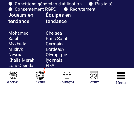
Conditions générales d'utilisation
Publicité
Consentement RGPD
Recrutement
Joueurs en
Équipes en
tendance
tendance
Mohamed
Chelsea
Salah
Paris Saint-
Mykhailo
Germain
Mudryk
Bordeaux
Neymar
Olympique
Khalis Merah
lyonnais
Loïs Openda
FIFA
Moussa
Real Madrid
3
Niakhaté
RC Strasbourg
Nicolás
AC Milan
Accueil
Actus
Boutique
Forum
Menu
Tagliafico
France
Pavel Šulc
RC Lens
Josh Maja
Gauthier Hein