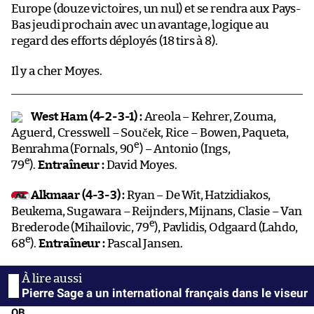
Europe (douze victoires, un nul) et se rendra aux Pays-
Bas jeudi prochain avec un avantage, logique au
regard des efforts déployés (18 tirs à 8).
Il y a cher Moyes.
West Ham (4-2-3-1) :
Areola – Kehrer, Zouma,
Aguerd, Cresswell – Souček, Rice – Bowen, Paqueta,
e
Benrahma (Fornals, 90
) – Antonio (Ings,
e
79
).
Entraîneur :
David Moyes.
Alkmaar (4-3-3) :
Ryan – De Wit, Hatzidiakos,
Beukema, Sugawara – Reijnders, Mijnans, Clasie – Van
e
Brederode (Mihailovic, 79
), Pavlidis, Odgaard (Lahdo,
e
68
).
Entraîneur :
Pascal Jansen.
Pierre Sage a un international français dans le viseur
QB