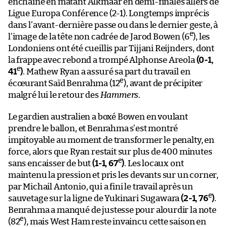
enchaîné en matant Alkmaar en demi-finales allers de
Ligue Europa Conférence (2-1). Longtemps imprécis
dans l’avant-dernière passe ou dans le dernier geste, à
e
l’image de la tête non cadrée de Jarod Bowen (6
), les
Londoniens ont été cueillis par Tijjani Reijnders, dont
la frappe avec rebond a trompé Alphonse Areola
(0-1,
e
41
)
. Mathew Ryan a assuré sa part du travail en
e
écœurant Saïd Benrahma (12
), avant de précipiter
malgré lui le retour des
Hammers
.
Le gardien australien a boxé Bowen en voulant
prendre le ballon, et Benrahma s’est montré
impitoyable au moment de transformer le penalty, en
force, alors que Ryan restait sur plus de 400 minutes
e
sans encaisser de but
(1-1, 67
)
. Les locaux ont
maintenu la pression et pris les devants sur un corner,
par Michail Antonio, qui a fini le travail après un
e
sauvetage sur la ligne de Yukinari Sugawara
(2-1, 76
)
.
Benrahma a manqué de justesse pour alourdir la note
e
(82
), mais West Ham reste invaincu cette saison en