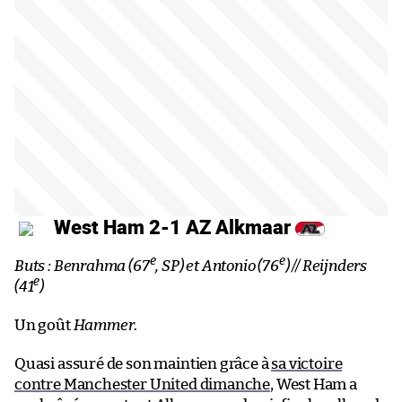
West Ham 2-1 AZ Alkmaar
e
e
Buts : Benrahma (67
, SP) et Antonio (76
) // Reijnders
e
(41
)
Un goût
Hammer
.
Quasi assuré de son maintien grâce à
sa victoire
contre Manchester United dimanche
, West Ham a