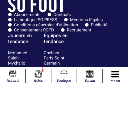
Abonnements
Contacts
La boutique SO PRESS
Mentions légales
Conditions générales d'utilisation
Publicité
Consentement RGPD
Recrutement
Joueurs en
Équipes en
tendance
tendance
Mohamed
Chelsea
Salah
Paris Saint-
Mykhailo
Germain
Mudryk
Bordeaux
0
Neymar
Olympique
Khalis Merah
lyonnais
Accueil
Actus
Boutique
Forum
Menu
Loïs Openda
FIFA
Moussa
Real Madrid
Niakhaté
RC Strasbourg
Nicolás
AC Milan
Tagliafico
France
Pavel Šulc
RC Lens
Josh Maja
Gauthier Hein