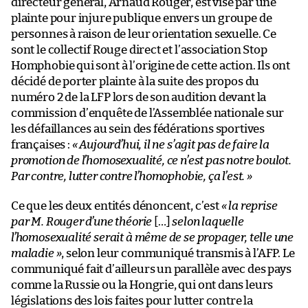
directeur général, Arnaud Rouger, est visé par une
plainte pour injure publique envers un groupe de
personnes à raison de leur orientation sexuelle. Ce
sont le collectif Rouge direct et l’association Stop
Homphobie qui sont à l’origine de cette action. Ils ont
décidé de porter plainte à la suite des propos du
numéro 2 de la LFP lors de son audition devant la
commission d’enquête de l’Assemblée nationale sur
les défaillances au sein des fédérations sportives
françaises :
« Aujourd’hui, il ne s’agit pas de faire la
promotion de l’homosexualité, ce n’est pas notre boulot.
Par contre, lutter contre l’homophobie, ça l’est. »
Ce que les deux entités dénoncent, c’est
« la reprise
par M. Rouger d’une théorie
[…]
selon laquelle
l’homosexualité serait à même de se propager, telle une
maladie »
, selon leur communiqué transmis à l’AFP. Le
communiqué fait d’ailleurs un parallèle avec des pays
comme la Russie ou la Hongrie, qui ont dans leurs
législations des lois faites pour lutter contre la