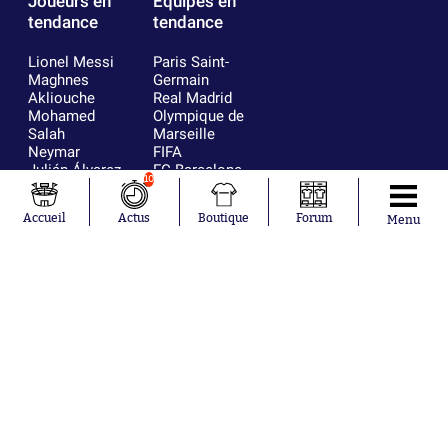
Joueurs en
Équipes en
tendance
tendance
Lionel Messi
Paris Saint-
Maghnes
Germain
Akliouche
Real Madrid
Mohamed
Olympique de
Salah
Marseille
Neymar
FIFA
Julián Álvarez
FC Barcelone
10
Ferrán Torres
Argentine
Kilian Corredor
Olympique
Accueil
Actus
Boutique
Forum
Menu
Franco
lyonnais
Mastantuono
AS Monaco
Orel Mangala
RC Strasbourg
Rio Mavuba
Trabzonspor