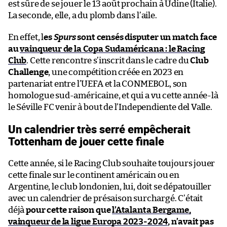
est sûre de se jouer le 13 août prochain à Udine (Italie).
La seconde, elle, a du plomb dans l’aile.
En effet, l
es
Spurs
sont censés disputer un match face
au
vainqueur de la Copa Sudaméricana : le Racing
Club
. Cette rencontre s’inscrit dans le cadre du
Club
Challenge
, une compétition créée en 2023 en
partenariat entre l’UEFA et la CONMEBOL, son
homologue sud-américaine, et qui a vu cette année-là
le Séville FC venir à bout de l’Independiente del Valle.
Un calendrier très serré empêcherait
Tottenham de jouer cette finale
Cette année, si le Racing Club souhaite toujours jouer
cette finale sur le continent américain ou en
Argentine, le club londonien, lui, doit se dépatouiller
avec un calendrier de présaison surchargé. C’était
déjà
pour cette raison que
l’Atalanta Bergame,
vainqueur de la ligue Europa 2023-2024
, n’avait pas