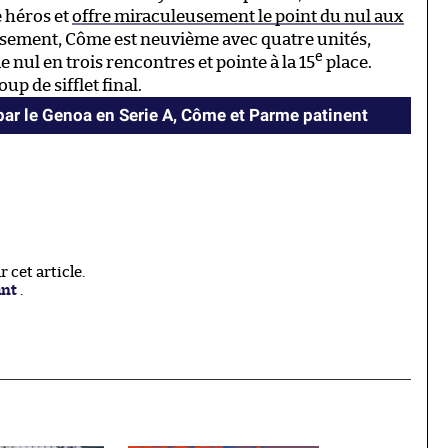
e héros et
offre miraculeusement le point du nul aux
ssement, Côme est neuvième avec quatre unités,
e
nul en trois rencontres et pointe à la 15
place.
p de sifflet final.
l par le Genoa en Serie A, Côme et Parme patinent
cet article.
ant
.