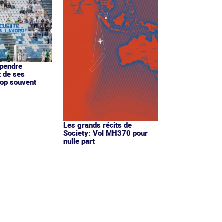
pendre
 de ses
rop souvent
Les grands récits de
Society: Vol MH370 pour
nulle part