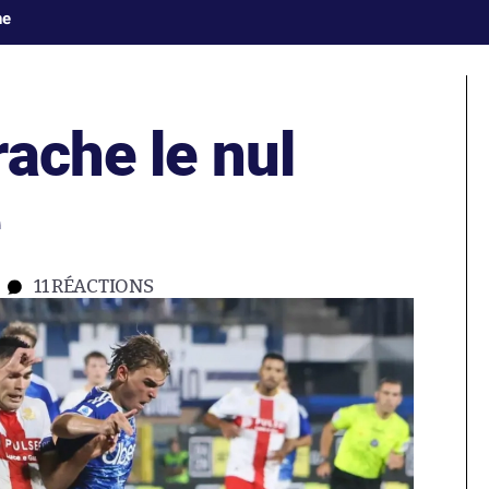
ne
ache le nul
e
11
RÉACTIONS