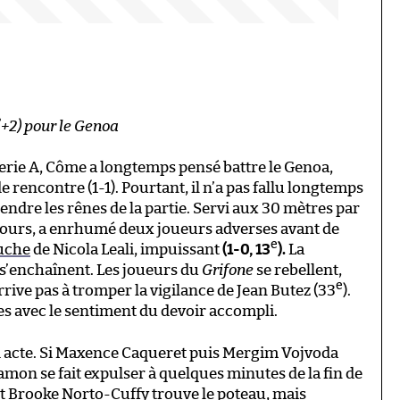
e
+2) pour le Genoa
Serie A, Côme a longtemps pensé battre le Genoa,
de rencontre (1-1). Pourtant, il n’a pas fallu longtemps
dre les rênes de la partie. Servi aux 30 mètres par
ujours, a enrhumé deux joueurs adverses avant de
e
auche
de Nicola Leali, impuissant
(1-0, 13
).
La
 s’enchaînent. Les joueurs du
Grifone
se rebellent,
e
rive pas à tromper la vigilance de Jean Butez (33
).
s avec le sentiment du devoir accompli.
nd acte. Si Maxence Caqueret puis Mergim Vojvoda
Ramon se fait expulser à quelques minutes de la fin de
nt Brooke Norto-Cuffy trouve le poteau, mais