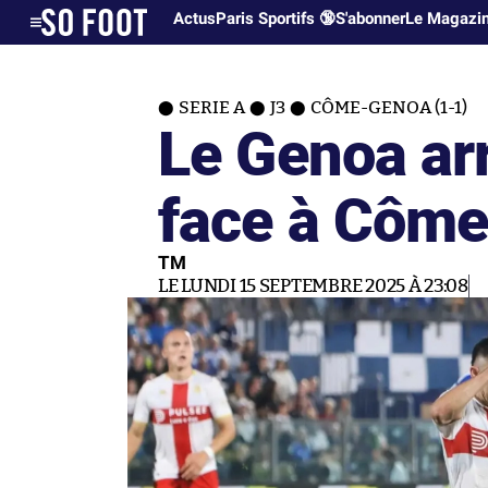
Actus
Paris Sportifs 🔞
S'abonner
Le Magazi
SERIE A
J3
CÔME-GENOA (1-1)
Le Genoa arr
face à Côm
TM
LE LUNDI 15 SEPTEMBRE 2025 À 23:08