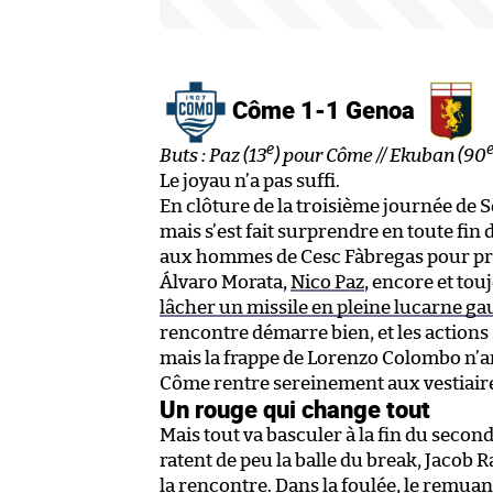
Côme 1-1 Genoa
e
Buts : Paz (13
) pour Côme // Ekuban (90
Le joyau n’a pas suffi.
En clôture de la troisième journée de 
mais s’est fait surprendre en toute fin 
aux hommes de Cesc Fàbregas pour pren
Álvaro Morata,
Nico Paz
, encore et to
lâcher un missile en pleine lucarne g
rencontre démarre bien, et les actions
mais la frappe de Lorenzo Colombo n’ar
Côme rentre sereinement aux vestiaire
Un rouge qui change tout
Mais tout va basculer à la fin du seco
ratent de peu la balle du break, Jacob 
la rencontre. Dans la foulée, le remua