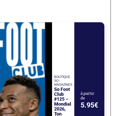
BOUTIQUE
SO -
MAGAZINES
So Foot
Club
à partir
#125 –
de
Mondial
5.95€
2026,
Ton