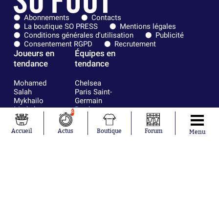
Abonnements
Contacts
La boutique SO PRESS
Mentions légales
Conditions générales d'utilisation
Publicité
Consentement RGPD
Recrutement
Joueurs en
Équipes en
tendance
tendance
Mohamed
Chelsea
Salah
Paris Saint-
Mykhailo
Germain
Mudryk
Bordeaux
4
Neymar
Olympique
Khalis Merah
lyonnais
Accueil
Actus
Boutique
Forum
Menu
Loïs Openda
FIFA
Moussa
Real Madrid
Niakhaté
RC Strasbourg
Nicolás
AC Milan
Tagliafico
France
Pavel Šulc
RC Lens
Josh Maja
Gauthier Hein