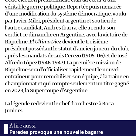
véritable guerre politique
. Reportée puis menacée
d’une modification du système démocratique, voulu
par Javier Milei, président argentin et soutien de
l’autre candidat, Andres Ibarra, elle a rendu son
verdict ce dimanche en Argentine, avec la victoire de
Riquelme.
El Ultimo Diez
devient le troisième
président possédant le statut d’ancien joueur du club,
après les mandats de Luis Cerezo (1905-06) et de José
Alfredo López (1946-1947). La première mission de
Riquelme sera d’officialiser rapidement le nouvel
entraîneur pour remobiliser son équipe, à la traîne en
championnat et qui compte seulement un titre gagné
en 2023, la Supercoupe d’Argentine.
La légende redevient le chef d’orchestre à Boca
Juniors.
Paredes provoque une nouvelle bagarre