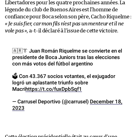
Libertadores pour les quatre prochaines années. La
légende du club de Buenos Aires est l’homme de
confiance pour Boca selon son père, Cacho Riquelme :
«
Je suis fier, car mon fils n’est pas un menteur et il ne
vole pas
»,
a-t-il déclaré à l’issue de cette victoire.
🇦🇷👔 Juan Román Riquelme se convierte en el
presidente de Boca Juniors tras las elecciones
con más votos del fútbol argentino
🗳️ Con 43.367 socios votantes, el exjugador
logró un aplastante triunfo sobre
Macri
https://t.co/fuxDpbSqf1
— Carrusel Deportivo (@carrusel)
December 18,
2023
Cette élection présidentielle était au cœur d’une