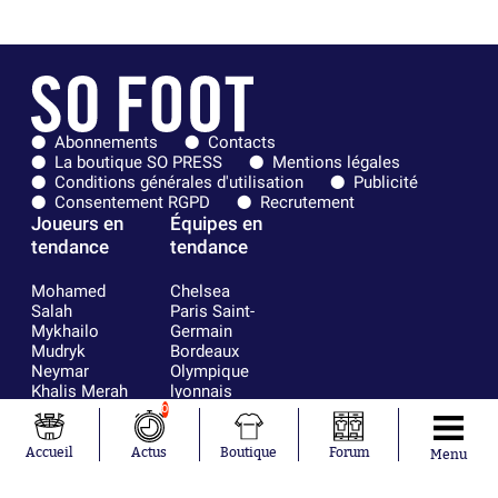
Abonnements
Contacts
La boutique SO PRESS
Mentions légales
Conditions générales d'utilisation
Publicité
Consentement RGPD
Recrutement
Joueurs en
Équipes en
tendance
tendance
Mohamed
Chelsea
Salah
Paris Saint-
Mykhailo
Germain
Mudryk
Bordeaux
Neymar
Olympique
Khalis Merah
lyonnais
Loïs Openda
FIFA
0
Moussa
Real Madrid
Niakhaté
RC Strasbourg
Accueil
Actus
Boutique
Forum
Menu
Nicolás
AC Milan
Tagliafico
France