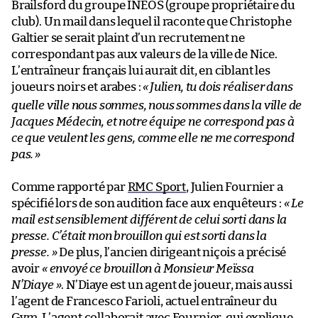
Brailsford du groupe INEOS (groupe propriétaire du
club). Un mail dans lequel il raconte que Christophe
Galtier se serait plaint d’un recrutement ne
correspondant pas aux valeurs de la ville de Nice.
L’entraîneur français lui aurait dit, en ciblant les
joueurs noirs et arabes :
«
Julien, tu dois réaliser dans
quelle ville nous sommes, nous sommes dans la ville de
Jacques Médecin
, et notre équipe ne correspond pas à
ce que veulent les gens, comme elle ne me correspond
pas.
»
Comme rapporté par
RMC Sport
, Julien Fournier a
spécifié lors de son audition face aux enquêteurs :
« Le
mail est sensiblement différent de celui sorti dans la
presse. C’était mon brouillon qui est sorti dans la
presse.
»
De plus, l’ancien dirigeant niçois a précisé
avoir
« envoyé ce brouillon à Monsieur Meïssa
N’Diaye »
. N’Diaye est un agent de joueur, mais aussi
l’agent de Francesco Farioli, actuel entraîneur du
Gym. L’agent collaborait avec Fournier, qui explique