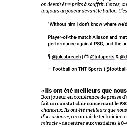
on devait être prêts à souffrir. Certes,
toujours un joueur devant le ballon. C’est
"Without him I don't know where we'd
Player-of-the-match Alisson and matc
performance against PSG, and the adv
🎙️
@julesbreach
| 📺
@tntsports
&
@d
— Football on TNT Sports (@footbal
«
Ils ont été meilleurs que nous
Bon joueur en conférence de presse d’
fait un constat clair concernant le PS
chanceux. Ils ont été meilleurs que nous
d’occasions »
, reconnaît le technicien 
miracle »
de rentrer aux vestiaires à 0