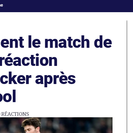
ne
ent le match de
 réaction
ecker après
ol
0
RÉACTIONS