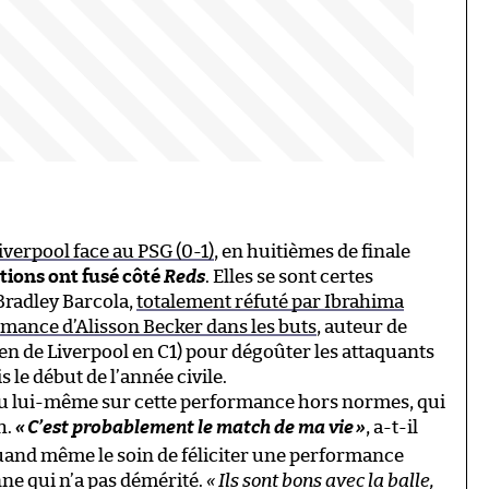
iverpool face au PSG (0-1)
, en huitièmes de finale
ctions ont fusé côté
Reds
. Elles se sont certes
 Bradley Barcola,
totalement réfuté par Ibrahima
ormance d’Alisson Becker dans les buts
, auteur de
n de Liverpool en C1) pour dégoûter les attaquants
s le début de l’année civile.
venu lui-même sur cette performance hors normes, qui
h.
«
C’est probablement le match de ma vie
»
, a-t-il
and même le soin de féliciter une performance
nne qui n’a pas démérité.
« Ils sont bons avec la balle,