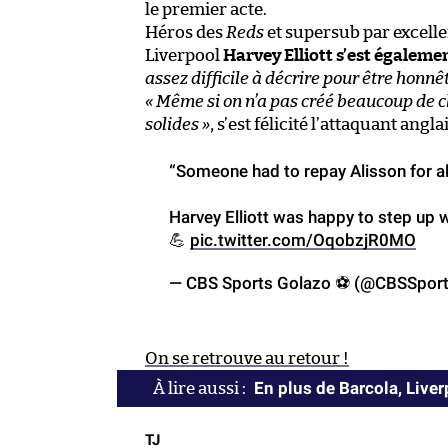
le premier acte.
Héros des
Reds
et supersub par excelle
Liverpool
Harvey Elliott s’est égaleme
assez difficile à décrire pour être honnê
« Même si on n’a pas créé beaucoup de c
solides »
, s’est félicité l’attaquant anglai
“Someone had to repay Alisson for al
Harvey Elliott was happy to step up w
💪
pic.twitter.com/OqobzjR0MO
— CBS Sports Golazo ⚽️ (@CBSSpor
On se retrouve au retour !
En plus de Barcola, Liver
TJ