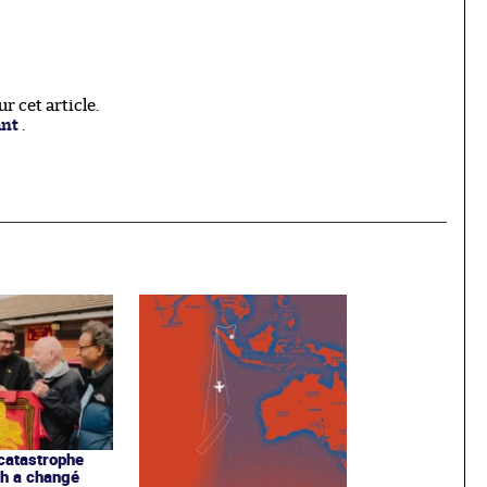
 cet article.
ant
.
catastrophe
gh a changé