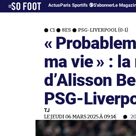
Actus
Paris Sportifs 🔞
S'abonner
Le Magazi
C1
8ES
PSG-LIVERPOOL (0-1)
« Probablem
ma vie » : la
d’Alisson B
PSG-Liverpo
TJ
LE JEUDI 06 MARS 2025 À 09:14
2