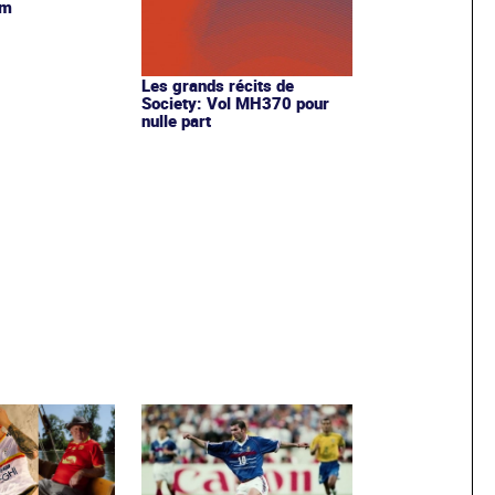
am
Les grands récits de
Society: Vol MH370 pour
nulle part