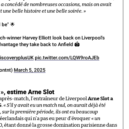
 on a concédé de nombreuses occasions, mais on avait
 une belle histoire et une belle soirée. »
 be" 🌟
h-winner Harvey Elliott look back on Liverpool's
antage they take back to Anfield 🏟️
iscoveryplusUK
pic.twitter.com/LQW9roAJEb
lontnt)
March 5, 2025
», estime Arne Slot
après-match, l’entraîneur de Liverpool
Arne Slot a
G
.
« S’il y avait eu un match nul, on aurait déjà été
, sur la première période, ils ont eu beaucoup
néerlandais qui n’a pas eu peur d’évoquer
« un
-0, étant donné la grosse domination parisienne dans