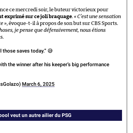
nce ce mercredi soir, le buteur victorieux pour
nt exprimé sur ce joli braquage
.
« C’est une sensation
te »
, évoque-t-il à propos de son but sur CBS Sports.
hoses, je pense que défensivement, nous étions
s.
l those saves today.” 😅
ith the winner after his keeper’s big performance
tsGolazo)
March 6, 2025
pool veut un autre ailier du PSG