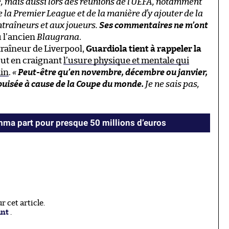
 mais aussi lors des réunions de l’UEFA, notamment
 la Premier League et de la manière d’y ajouter de la
ntraîneurs et aux joueurs.
Ses commentaires ne m’ont
u l’ancien
Blaugrana
.
ntraîneur de Liverpool,
Guardiola tient à rappeler la
tout en craignant
l’usure physique et mentale qui
ain
.
«
Peut-être qu’en novembre, décembre ou janvier,
épuisée à cause de la Coupe du monde.
Je ne sais pas,
ma part pour presque 50 millions d’euros
 cet article.
ant
.