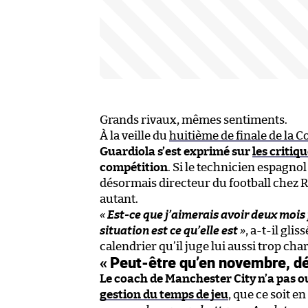
Grands rivaux, mêmes sentiments.
À la veille du
huitième de finale de la
Guardiola s’est exprimé sur
les critiq
compétition
. Si le technicien espagno
désormais directeur du football chez Re
autant.
«
Est-ce que j’aimerais avoir deux mois 
situation est ce qu’elle est
»
, a-t-il gli
calendrier qu’il juge lui aussi trop cha
« Peut-être qu’en novembre, dé
Le coach de Manchester City n’a pas
gestion du temps de jeu
, que ce soit e