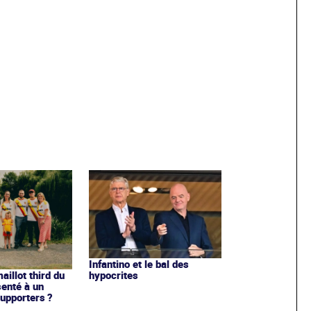
Infantino et le bal des
hypocrites
illot third du
enté à un
upporters ?