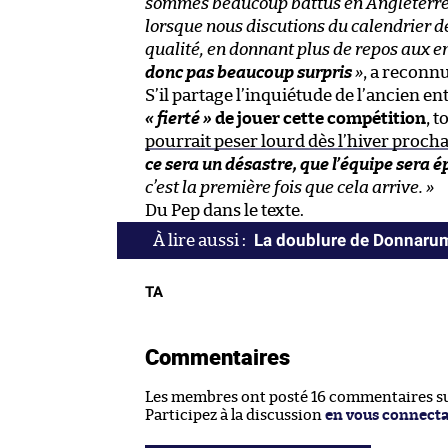
sommes beaucoup battus en Angleterre,
lorsque nous discutions du calendrier de
qualité, en donnant plus de repos aux e
donc pas beaucoup surpris
»
, a reconn
S’il partage l’inquiétude de l’ancien e
« fierté »
de jouer cette compétition
, 
pourrait peser lourd dès l’hiver proch
ce sera un désastre, que l’équipe sera 
c’est la première fois que cela arrive. »
Du Pep dans le texte.
La doublure de Donnarum
TA
Commentaires
Les membres ont posté 16 commentaires sur
Participez à la discussion
en vous connect