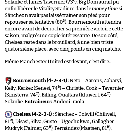
e
Solanke et James Tavernier (73
). Big Dom aurait pu
enfin libérer le Vitality Stadium dans le
money time
si
Sánchez n’avait pas laissé traîner son pied pour
e
repousser sa tentative (80
). Bournemouth attendra
encore avant de décrocher sa première victoire cette
saison, malgré une copie intéressante. De son côté,
Chelsea reste dans le brouillard, à une bien triste
quatorzième place, avec cinq points en cinq matchs.
Même Manchester United est devant, c’est dire…
Bournemouth (4-2-3-1) :
Neto – Aarons, Zabaryi,
e
Kelly, Kerkez (Senesi, 74
) – Christie, Cook – Tavernier
e
e
(Sinisterra, 74
), Billing, Ouattara (Kluivert, 64
) –
Solanke.
Entraîneur :
Andoni Iraola.
Chelsea (4-2-3-1) :
Sánchez – Colwill (Chilwell,
e
81
), Disasi, Silva, Gusto – Ugochukwu, Gallagher –
e
e
Mudryk (Palmer, 63
), Fernández (Maatsen, 81
),