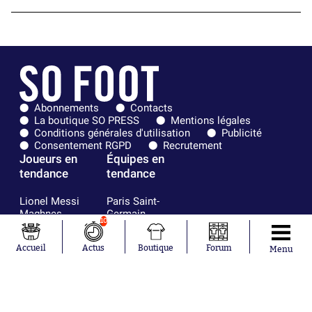
Abonnements
Contacts
La boutique SO PRESS
Mentions légales
Conditions générales d'utilisation
Publicité
Consentement RGPD
Recrutement
Joueurs en
Équipes en
tendance
tendance
Lionel Messi
Paris Saint-
Maghnes
Germain
10
Akliouche
Real Madrid
Mohamed
Olympique de
Accueil
Actus
Boutique
Forum
Salah
Marseille
Menu
Neymar
FIFA
Julián Álvarez
FC Barcelone
Ferrán Torres
Argentine
Kilian Corredor
Olympique