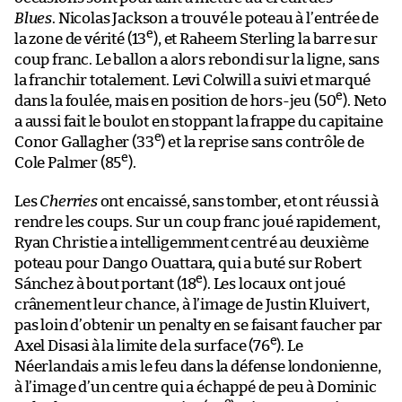
Blues
. Nicolas Jackson a trouvé le poteau à l’entrée de
e
la zone de vérité (13
), et Raheem Sterling la barre sur
coup franc. Le ballon a alors rebondi sur la ligne, sans
la franchir totalement. Levi Colwill a suivi et marqué
e
dans la foulée, mais en position de hors-jeu (50
). Neto
a aussi fait le boulot en stoppant la frappe du capitaine
e
Conor Gallagher (33
) et la reprise sans contrôle de
e
Cole Palmer (85
).
Les
Cherries
ont encaissé, sans tomber, et ont réussi à
rendre les coups. Sur un coup franc joué rapidement,
Ryan Christie a intelligemment centré au deuxième
poteau pour Dango Ouattara, qui a buté sur Robert
e
Sánchez à bout portant (18
). Les locaux ont joué
crânement leur chance, à l’image de Justin Kluivert,
pas loin d’obtenir un penalty en se faisant faucher par
e
Axel Disasi à la limite de la surface (76
). Le
Néerlandais a mis le feu dans la défense londonienne,
à l’image d’un centre qui a échappé de peu à Dominic