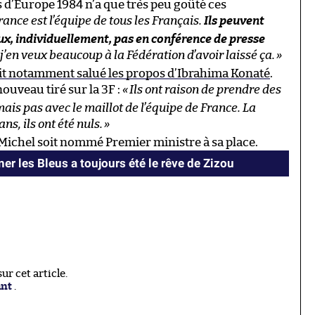
d’Europe 1984 n’a que très peu goûté ces
rance est l’équipe de tous les Français.
Ils peuvent
eux, individuellement, pas en conférence de presse
t j’en veux beaucoup à la Fédération d’avoir laissé ça.
»
avait notamment salué les propos d’Ibrahima Konaté
.
ouveau tiré sur la 3F :
«
Ils ont raison de prendre des
mais pas avec le maillot de l’équipe de France. La
s, ils ont été nuls.
»
e Michel soit nommé Premier ministre à sa place.
er les Bleus a toujours été le rêve de Zizou
r cet article.
ant
.