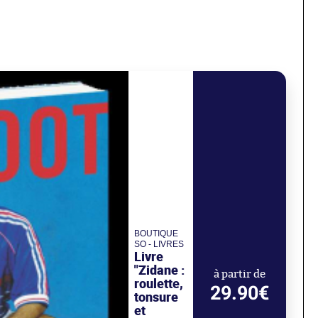
BOUTIQUE
SO - LIVRES
Livre
"Zidane :
à partir de
roulette,
29.90€
tonsure
et