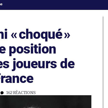
ne
ni «
choqué
»
e position
es joueurs de
France
162
RÉACTIONS