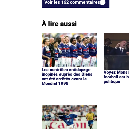
Voir les 162 commentaires
À lire aussi
Les contrôles antidopage
Voyez Monsie
inopinés auprès des Bleus
football est b
ont été arrêtés avant le
politique
Mondial 1998