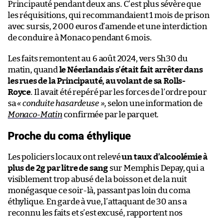
Principauté pendant deux ans. C’est plus sévère que
les réquisitions, qui recommandaient 1 mois de prison
avec sursis, 2 000 euros d’amende et une interdiction
de conduire à Monaco pendant 6 mois.
Les faits remontent au 6 août 2024, vers 5h30 du
matin, quand
le Néerlandais s’était fait arrêter dans
les rues de la Principauté, au volant de sa Rolls-
Royce
. Il avait été repéré par les forces de l’ordre pour
sa
« conduite hasardeuse »
, selon une information de
Monaco-Matin
confirmée par le parquet.
Proche du coma éthylique
Les policiers locaux ont relevé
un taux d’alcoolémie à
plus de 2g par litre de sang
sur Memphis Depay, qui a
visiblement trop abusé de la boisson et de la nuit
monégasque ce soir-là, passant pas loin du coma
éthylique. En garde à vue, l’attaquant de 30 ans a
reconnu les faits et s’est excusé, rapportent nos