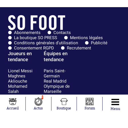
Abonnements
Contacts
La boutique SO PRESS
Mentions légales
Conditions générales d'utilisation
Publicité
Consentement RGPD
Recrutement
Joueurs en
Équipes en
tendance
tendance
Lionel Messi
Paris Saint-
Maghnes
Germain
Akliouche
Real Madrid
Mohamed
Olympique de
Salah
Marseille
Neymar
FIFA
0
Julián Álvarez
FC Barcelone
Ferrán Torres
Argentine
Accueil
Actus
Boutique
Forum
Menu
Kilian Corredor
Olympique
Franco
lyonnais
Mastantuono
AS Monaco
Orel Mangala
RC Strasbourg