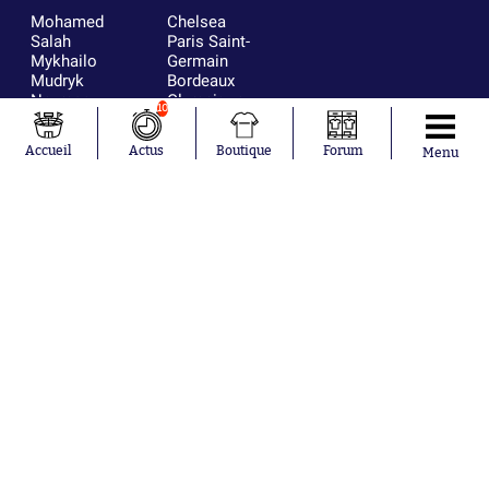
Mohamed
Chelsea
Salah
Paris Saint-
Mykhailo
Germain
Mudryk
Bordeaux
Neymar
Olympique
10
Khalis Merah
lyonnais
Loïs Openda
FIFA
Accueil
Actus
Boutique
Forum
Menu
Moussa
Real Madrid
Niakhaté
RC Strasbourg
Nicolás
AC Milan
Tagliafico
France
Pavel Šulc
RC Lens
Josh Maja
Gauthier Hein