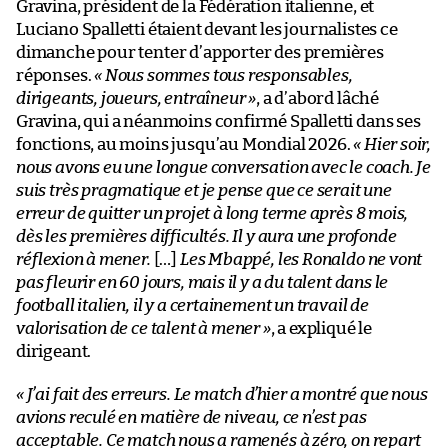
Gravina, président de la Fédération italienne, et
Luciano Spalletti étaient devant les journalistes ce
dimanche pour tenter d’apporter des premières
réponses.
« Nous sommes tous responsables,
dirigeants, joueurs, entraîneur »
, a d’abord lâché
Gravina, qui a néanmoins confirmé Spalletti dans ses
fonctions, au moins jusqu’au Mondial 2026.
«
Hier soir,
nous avons eu une longue conversation avec le coach. Je
suis très pragmatique et je pense que ce serait une
erreur de quitter un projet à long terme après 8 mois,
dès les premières difficultés. Il y aura une profonde
réflexion à mener.
[…]
Les Mbappé, les Ronaldo ne vont
pas fleurir en 60 jours, mais il y a du talent dans le
football italien, il y a certainement un travail de
valorisation de ce talent à mener
»
, a expliqué le
dirigeant.
« J’ai fait des erreurs. Le match d’hier a montré que nous
avions reculé en matière de niveau, ce n’est pas
acceptable. Ce match nous a ramenés à zéro, on repart