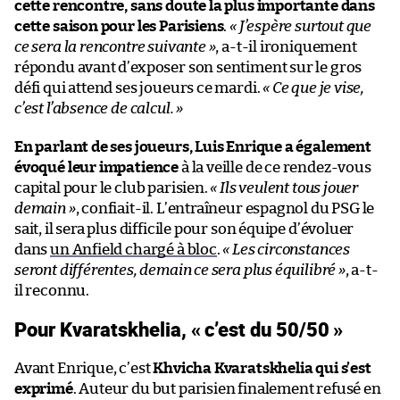
cette rencontre, sans doute la plus importante dans
cette saison pour les Parisiens
.
« J’espère surtout que
ce sera la rencontre suivante »
, a-t-il ironiquement
répondu avant d’exposer son sentiment sur le gros
défi qui attend ses joueurs ce mardi.
« Ce que je vise,
c’est l’absence de calcul. »
En parlant de ses joueurs, Luis Enrique a également
évoqué leur impatience
à la veille de ce rendez-vous
capital pour le club parisien.
« Ils veulent tous jouer
demain »
, confiait-il. L’entraîneur espagnol du PSG le
sait, il sera plus difficile pour son équipe d’évoluer
dans
un Anfield chargé à bloc
.
« Les circonstances
seront différentes, demain ce sera plus équilibré »
, a-t-
il reconnu.
Pour Kvaratskhelia, « c’est du 50/50 »
Avant Enrique, c’est
Khvicha Kvaratskhelia qui s’est
exprimé
. Auteur du but parisien finalement refusé en