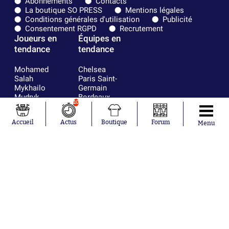
Abonnements
Contacts
La boutique SO PRESS
Mentions légales
Conditions générales d'utilisation
Publicité
Consentement RGPD
Recrutement
Joueurs en
Équipes en
tendance
tendance
Mohamed
Chelsea
Salah
Paris Saint-
Mykhailo
Germain
Mudryk
Bordeaux
10
Neymar
Olympique
Khalis Merah
lyonnais
Accueil
Actus
Boutique
Forum
Menu
Loïs Openda
FIFA
Moussa
Real Madrid
Niakhaté
RC Strasbourg
Nicolás
AC Milan
Tagliafico
France
Pavel Šulc
RC Lens
Josh Maja
Gauthier Hein