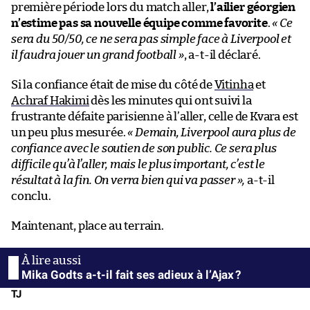
première période lors du match aller,
l’ailier géorgien
n’estime pas sa nouvelle équipe comme favorite
.
« Ce
sera du 50/50, ce ne sera pas simple face à Liverpool et
il faudra jouer un grand football »
, a-t-il déclaré.
Si la confiance était de mise du côté de
Vitinha
et
Achraf Hakimi
dès les minutes qui ont suivi la
frustrante défaite parisienne à l’aller, celle de Kvara est
un peu plus mesurée.
« Demain, Liverpool aura plus de
confiance avec le soutien de son public. Ce sera plus
difficile qu’à l’aller, mais le plus important, c’est le
résultat à la fin. On verra bien qui va passer
»
,
a-t-il
conclu.
Maintenant, place au terrain.
Mika Godts a-t-il fait ses adieux à l’Ajax ?
TJ