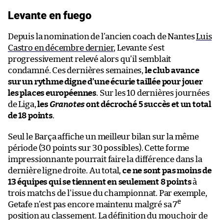
Levante en fuego
Depuis la nomination de l’ancien coach de Nantes
Luis
Castro en décembre dernier
, Levante s’est
progressivement relevé alors qu’il semblait
condamné. Ces dernières semaines,
le club avance
sur un rythme digne d’une écurie taillée pour jouer
les places européennes
. Sur les 10 dernières journées
de Liga,
les
Granotes
ont décroché 5 succès et un total
de 18 points
.
Seul le Barça affiche un meilleur bilan sur la même
période (30 points sur 30 possibles). Cette forme
impressionnante pourrait faire la différence dans la
dernière ligne droite. Au total,
ce ne sont pas moins de
13 équipes qui se tiennent en seulement 8 points
à
trois matchs de l’issue du championnat. Par exemple,
e
Getafe n’est pas encore maintenu malgré sa 7
position au classement. La définition du mouchoir de