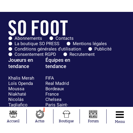
Abonnements
Contacts
La boutique SO PRESS
Mentions légales
Conditions générales d'utilisation
Publicité
Consentement RGPD
Recrutement
Joueurs en
Équipes en
tendance
tendance
Khalis Merah
FIFA
Loïs Openda
Real Madrid
Moussa
Bordeaux
Niakhaté
France
Nicolás
Chelsea
Tagliafico
Paris Saint-
Pavel Šulc
Germain
1
Gauthier Hein
Olympique
Lionel Messi
lyonnais
Accueil
Actus
Boutique
Forum
Menu
Gonzalo
AC Milan
García Torres
RC Strasbourg