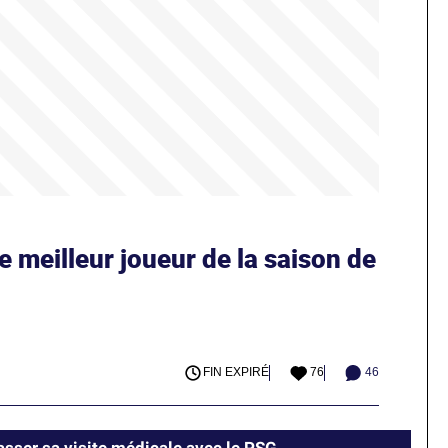
 meilleur joueur de la saison de
FIN EXPIRÉ
76
46
sser sa visite médicale avec le PSG