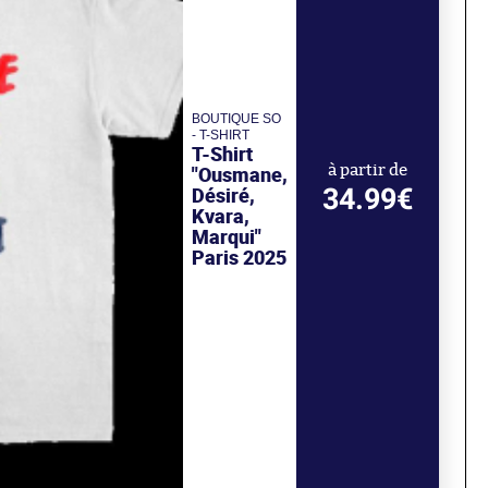
BOUTIQUE SO
- T-SHIRT
T-Shirt
"Ousmane,
à partir de
34.99€
Désiré,
Kvara,
Marqui"
Paris 2025