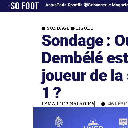
Actus
Paris Sportifs 🔞
S'abonner
Le Magazi
SONDAGE
LIGUE 1
Sondage : 
Dembélé est-
joueur de la
1 ?
LE MARDI 12 MAI À 09:15
46
RÉAC