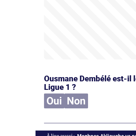
Ousmane Dembélé est-il le
Ligue 1 ?
Oui
Non
Maghnes Akliouche va pa