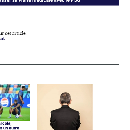
 cet article.
ant
.
rcola,
t un autre