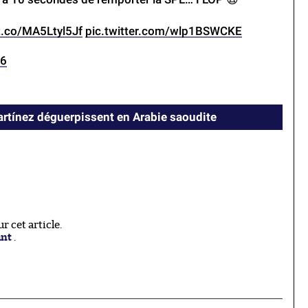
/t.co/MA5Ltyl5Jf
pic.twitter.com/wlp1BSWCKE
26
rtínez déguerpissent en Arabie saoudite
 cet article.
ant
.