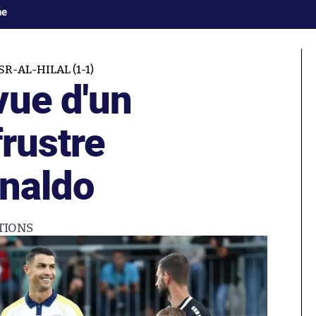
ne
R-AL-HILAL (1-1)
vue d'un
frustre
onaldo
TIONS