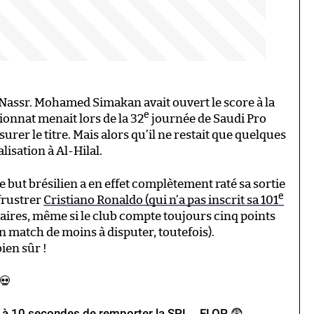
-Nassr. Mohamed Simakan avait ouvert le score à la
e
onnat menait lors de la 32
journée de Saudi Pro
surer le titre. Mais alors qu’il ne restait que quelques
lisation à Al-Hilal.
e but brésilien a en effet complètement raté sa sortie
e
frustrer
Cristiano Ronaldo (qui n’a pas inscrit sa 101
aires, même si le club compte toujours cinq points
n match de moins à disputer, toutefois).
bien sûr !
💀
nt à 10 secondes de remporter la SPL… FLOP 😨