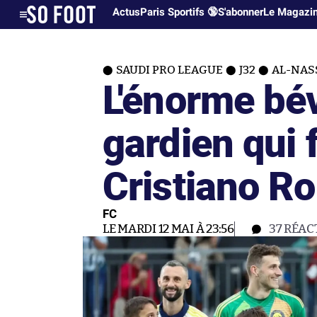
Actus
Paris Sportifs 🔞
S'abonner
Le Magazi
SAUDI PRO LEAGUE
J32
AL-NASS
L'énorme bé
gardien qui 
Cristiano R
FC
LE MARDI 12 MAI À 23:56
37
RÉAC