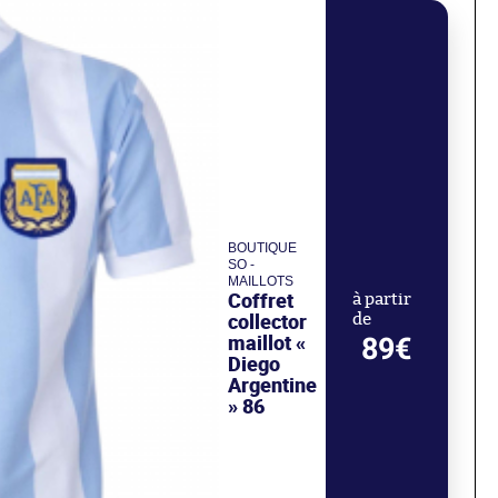
BOUTIQUE
SO -
MAILLOTS
Coffret
à partir
collector
de
maillot «
89€
Diego
Argentine
» 86