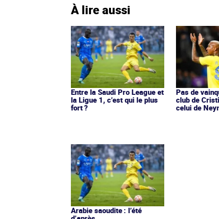
À lire aussi
Entre la Saudi Pro League et
Pas de vainq
la Ligue 1, c’est qui le plus
club de Crist
fort ?
celui de Ne
Arabie saoudite : l’été
d’après