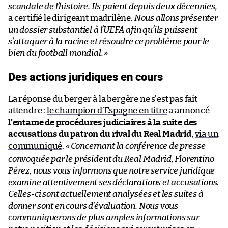
scandale de l’histoire. Ils paient depuis deux décennies,
a certifié le dirigeant madrilène.
Nous allons présenter
un dossier substantiel à l’UEFA afin qu’ils puissent
s’attaquer à la racine et résoudre ce problème pour le
bien du football mondial.
»
Des actions juridiques en cours
La réponse du berger à la bergère ne s’est pas fait
attendre :
le champion d’Espagne en titre
a annoncé
l’entame de procédures judiciaires à la suite des
accusations du patron du rival du Real Madrid
,
via un
communiqué
.
«
Concernant la conférence de presse
convoquée par le président du Real Madrid, Florentino
Pérez, nous vous informons que notre service juridique
examine attentivement ses déclarations et accusations.
Celles-ci sont actuellement analysées et les suites à
donner sont en cours d’évaluation. Nous vous
communiquerons de plus amples informations sur