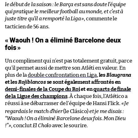
le début de la saison : le Barça est sans doute l’équipe
qui pratique le meilleur football au monde, et c’est à
juste titre qu’il a remporté la Liga
»
, commente le
tacticien de 56 ans.
« Waouh ! On a éliminé Barcelone deux
fois
»
Un compliment qui n’est pas totalement gratuit, parce
qu’il permet aussi de mettre son Atléti en valeur. En
plus de la
double confrontation en Liga
,
les
Blaugrana
et les
Rojiblancos
se sont également affrontés en
demi-finales de la Coupe du Roi
et en
quarts de finale
de la Ligue des champions
. À chaque fois, l’Atlético a
réussi à se débarrasser de l’équipe de Hansi Flick.
«
Je
regardais le match d’hier
(le Clásico)
et je me disais :
“Waouh ! On a éliminé Barcelone deux fois. Mon Dieu
!”
»
, conclut
El Cholo
avec le sourire.