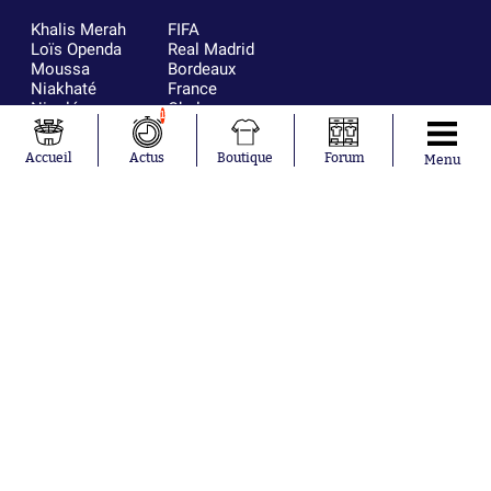
Khalis Merah
FIFA
Loïs Openda
Real Madrid
Moussa
Bordeaux
Niakhaté
France
Nicolás
Chelsea
1
Tagliafico
Paris Saint-
Pavel Šulc
Germain
Accueil
Actus
Boutique
Forum
Menu
Gauthier Hein
Olympique
Lionel Messi
lyonnais
Gonzalo
AC Milan
García Torres
RC Strasbourg
Gio Reyna
RC Lens
Leandro
Paredes