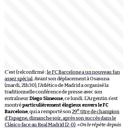
C’est (re)confirmé :
le FC Barcelone a un nouveau fan
assez spécial
. Avant son déplacement à Osasuna
(mardi, 21h30), l’Atlético de Madrid a organisé la
traditionnelle conférence de presse avec son
entraîneur
Diego Simeone
, ce lundi. L’Argentin s’est
montré
particulièrement élogieux envers le FC
e
Barcelone
, qui a remporté son
29
titre de champion
d’Espagne, dimanche soir, après son succès dans le
Clásico face au Real Madrid (2-0)
.
«
On le répète depuis