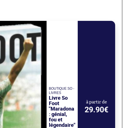
BOUTIQUE SO -
LIVRES
Livre So
Foot
à partir de
29.90€
"Maradona
: génial,
fou et
légendaire"