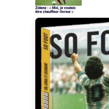
Zidane : « Moi, je voulais
être chauffeur-livreur »