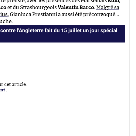
te préliste, avec les présences des Marseillais
Rulli,
ico
et du Strasbourgeois
Valentín Barco
.
Malgré sa
cius
, Gianluca Prestianni a aussi été préconvoqué…
ouche.
contre l'Angleterre fait du 15 juillet un jour spécial
 cet article.
ant
.