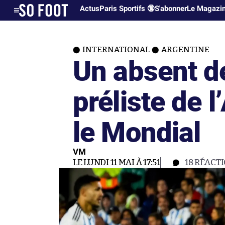
Actus
Paris Sportifs 🔞
S'abonner
Le Magazi
INTERNATIONAL
ARGENTINE
Un absent de
préliste de 
le Mondial
VM
LE LUNDI 11 MAI À 17:51
18
RÉACT