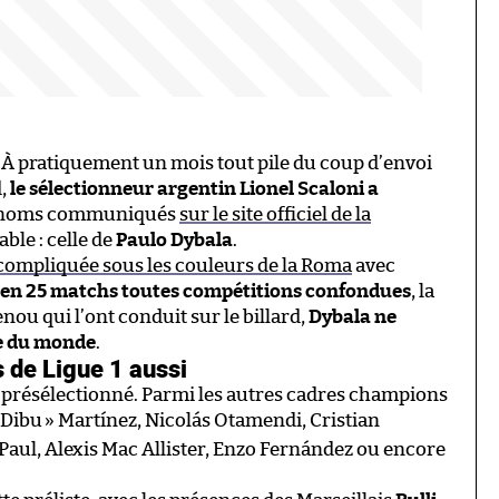
. À pratiquement un mois tout pile du coup d’envoi
d,
le sélectionneur argentin Lionel Scaloni a
55 noms communiqués
sur le site officiel de la
ble : celle de
Paulo Dybala
.
 compliquée sous les couleurs de la Roma
avec
es en 25 matchs toutes compétitions confondues
, la
ou qui l’ont conduit sur le billard,
Dybala ne
pe du monde
.
s de Ligue 1 aussi
 présélectionné. Parmi les autres cadres champions
Dibu
» Martínez, Nicolás Otamendi, Cristian
aul, Alexis Mac Allister, Enzo Fernández ou encore