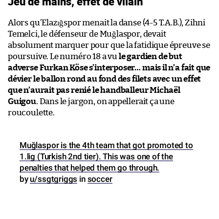
Jeu de mains, effet de vilain
Alors qu’Elazığspor menait la danse (4-5 T.A.B.), Zihni
Temelci, le défenseur de Muğlaspor, devait
absolument marquer pour que la fatidique épreuve se
poursuive. Le numéro 18 a vu
le gardien de but
adverse Furkan Köse s’interposer… mais il n’a fait que
dévier le ballon rond au fond des filets avec un effet
que n’aurait pas renié le handballeur Michaël
Guigou
. Dans le jargon, on appellerait ça une
roucoulette.
Muğlaspor is the 4th team that got promoted to
1.lig (Turkish 2nd tier). This was one of the
penalties that helped them go through.
by
u/ssgtgriggs
in
soccer