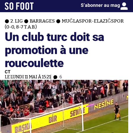
S’abonner au mag
2. LIG
BARRAGES
MUĞLASPOR-ELAZIĞSPOR
(0-0, 8-7 T.A.B.)
Un club turc doit sa
promotion à une
roucoulette
CT
LE LUNDI 11 MAI À 15:21
6