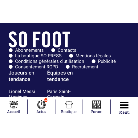
Abonnements
Contacts
La boutique SO PRESS
Mentions légales
Conditions générales d'utilisation
Publicité
Consentement RGPD
Recrutement
Joueurs en
Équipes en
tendance
tendance
Lionel Messi
Paris Saint-
Maghnes
Germain
10
Akliouche
Real Madrid
Mohamed
Olympique de
Accueil
Actus
Boutique
Forum
Menu
Salah
Marseille
Neymar
FIFA
Julián Álvarez
FC Barcelone
Ferrán Torres
Argentine
Kilian Corredor
Olympique