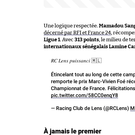
Une logique respectée.
Mamadou San
décerné par RFI et France 24
, récomp
Ligue 1
. Avec
313 points
, le milieu de 
internationaux sénégalais Lamine Cam
𝑅𝐶 𝐿𝑒𝑛𝑠 𝑝𝑢𝑖𝑠𝑠𝑎𝑛𝑐𝑖 🇲🇱
Étincelant tout au long de cette c
remporte le prix Marc-Vivien Foé réc
Championnat de France. Félicitation
pic.twitter.com/58CC0enqY8
— Racing Club de Lens (@RCLens)
M
À jamais le premier