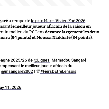
garé
a remporté
le prix Marc-Vivien Foé 2026
ensant
l
e meilleur joueur africain de la saison en
terrain malien du RC Lens
devance largement les deux
ara (94 points) et Moussa Niakhaté (84 points)
.
ampagne 2025/26 de
@Ligue1
, Mamadou Sangaré
ompensant le meilleur joueur africain du
s
@msangare2002
! 👏
#FiersDEtreLensois
ay 11, 2026