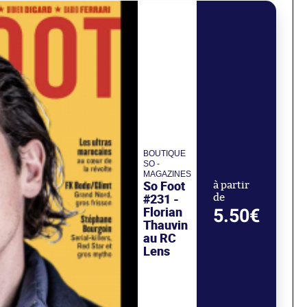
BOUTIQUE
SO -
MAGAZINES
So Foot
à partir
#231 -
de
Florian
5.50€
Thauvin
au RC
Lens