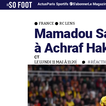
Actus
Paris Sportifs 🔞
S'abonner
Le Magazi
FRANCE
RC LENS
Mamadou Sa
à Achraf Ha
CT
LE LUNDI 11 MAI À 11:20
8
RÉACTI