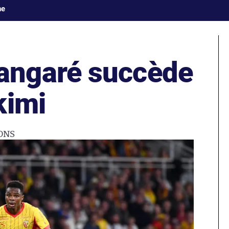
ne
ngaré succède
kimi
ONS