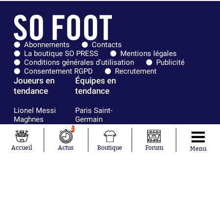
Abonnements
Contacts
La boutique SO PRESS
Mentions légales
Conditions générales d'utilisation
Publicité
Consentement RGPD
Recrutement
Joueurs en
Équipes en
tendance
tendance
Lionel Messi
Paris Saint-
Maghnes
Germain
Akliouche
Real Madrid
2
Mohamed
Olympique de
Salah
Marseille
Accueil
Actus
Boutique
Forum
Menu
Neymar
FIFA
Julián Álvarez
FC Barcelone
Ferrán Torres
Argentine
Kilian Corredor
Olympique
Franco
lyonnais
Mastantuono
AS Monaco
Orel Mangala
RC Strasbourg
Rio Mavuba
Trabzonspor