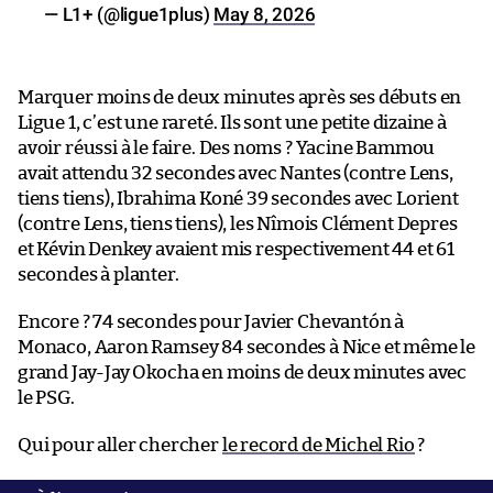
— L1+ (@ligue1plus)
May 8, 2026
Marquer moins de deux minutes après ses débuts en
Ligue 1, c’est une rareté. Ils sont une petite dizaine à
avoir réussi à le faire. Des noms ? Yacine Bammou
avait attendu 32 secondes avec Nantes (contre Lens,
tiens tiens), Ibrahima Koné 39 secondes avec Lorient
(contre Lens, tiens tiens), les Nîmois Clément Depres
et Kévin Denkey avaient mis respectivement 44 et 61
secondes à planter.
Encore ? 74 secondes pour Javier Chevantón à
Monaco, Aaron Ramsey 84 secondes à Nice et même le
grand Jay-Jay Okocha en moins de deux minutes avec
le PSG.
Qui pour aller chercher
le record de Michel Rio
?