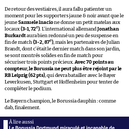
De retour des vestiaires, il aura fallu patienter un
moment pour les supporters jaune & noir avant que le
jeune
Samuele Inacio
ne donne un petit matelas aux
e
locaux
(3-1, 72
)
. L’international allemand
Jonathan
Burkardt
aura bien redonné un peu de suspense en
e
fin de match
(3-2, 87
)
, mais les partenaires de Julian
Brandt, dont c’était le dernier match dans son jardin,
se sont montrés solides en fin de match pour
sécuriser trois points précieux.
Avec 70 points au
compteur, le Borussia ne peut plus être rejoint par le
RB Leipzig (62 pts)
, qui devra batailler avec le Bayer
Leverkusen, Stuttgart et Hoffenheim pour tenter de
compléter le podium.
Le Bayern champion, le Borussia dauphin : comme
dab, finalement.
Le Borussia Dortmund miraculé et incapable de