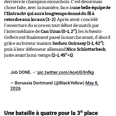
derrière le champion munichois. C’est désormais
chose faite, avec la manière, face à
une belle équipe de
l’Eintracht qui aura longtemps donné du fil à
retordre aux locaux (3-2)
. Après avoir concédé
l’ouverture du score en tout début de match par
e
l’intermédiaire de
Can Uzun
(0-1, 2
)
, les
Schwarz-
Gelben
ont finalement passé la marche avant, d’abord
e
grâce au buteur maison
Serhou Guirassy
(1-1, 42
)
,
puis à leur défenseur allemand
Nico Schlotterbeck
,
e
juste avant la mi-temps
(2-1, 45
+1)
.
Job DONE. ✅
pic.twitter.com/AovUG9nfkp
— Borussia Dortmund (@BlackYellow)
May 8,
2026
e
Une bataille à quatre pour la 3
place