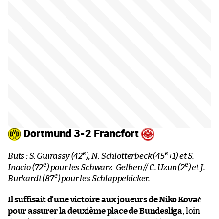
Dortmund 3-2 Francfort
e
e
Buts : S. Guirassy (42
), N. Schlotterbeck (45
+1) et S.
e
e
Inacio (72
) pour les Schwarz-Gelben // C. Uzun (2
) et J.
e
Burkardt (87
) pour les Schlappekicker.
Il suffisait d’une victoire aux joueurs de Niko Kovač
pour assurer la deuxième place de Bundesliga
, loin