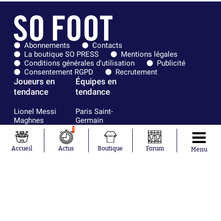
Abonnements
Contacts
La boutique SO PRESS
Mentions légales
Conditions générales d'utilisation
Publicité
Consentement RGPD
Recrutement
Joueurs en
Équipes en
tendance
tendance
Lionel Messi
Paris Saint-
Maghnes
Germain
Akliouche
Real Madrid
0
Mohamed
Olympique de
Salah
Marseille
Accueil
Actus
Boutique
Forum
Menu
Neymar
FIFA
Julián Álvarez
FC Barcelone
Ferrán Torres
Argentine
Kilian Corredor
Olympique
Franco
lyonnais
Mastantuono
AS Monaco
Orel Mangala
RC Strasbourg
Rio Mavuba
Trabzonspor