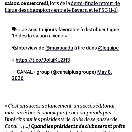
saison ce mercredi
, lors de la
demi-finale retour de
Ligue des champions entre le Bayern et le PSG (1-1)
.
🗣️ « Je suis toujours favorable à distribuer Ligue
1+ dès la saison à venir »
🗞️Interview de
@maxsaada
à lire dans
@lequipe
⤵️
https://t.co/0olujKUZH3
— CANAL+ group (@canalplusgroupe)
May 8,
2026
« C’est un succès de lancement, un succès éditorial,
mais un échec économique. Je ne comprends pas
l’intérêt pour les présidents de clubs de se passer de
Canal +. […]
Quand les présidents de clubs seront prêts