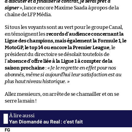
à discuter et à finaliser le contrat, je serai prêt à
signer
»
, lance encore Maxime Saada à propos de la
chaîne de LFP Média.
Si tous les voyants sont au vert pour le groupe Canal,
en témoignent les
records d’audience concernant la
Ligue des champions, mais également la Formule 1, le
MotoGP, le top 14 ou encore la Premier League
, le
président du directoire se désolait toutefois de
l’
absence d’offre liée à la Ligue 1 à compter de la
saison prochaine
:
« Je le regrette en effet pour nos
abonnés, même si aujourd’hui leur satisfaction est au
plus haut niveau historique. »
Allez messieurs, on arrête de se chamailler et on se
serre la main !
Yan Diomandé au Real : c'est fait
FG