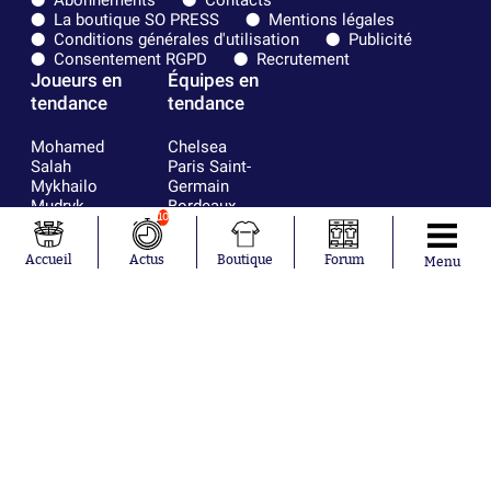
La boutique SO PRESS
Mentions légales
Conditions générales d'utilisation
Publicité
Consentement RGPD
Recrutement
Joueurs en
Équipes en
tendance
tendance
Mohamed
Chelsea
Salah
Paris Saint-
Mykhailo
Germain
Mudryk
Bordeaux
10
Neymar
Olympique
Khalis Merah
lyonnais
Accueil
Actus
Boutique
Forum
Loïs Openda
FIFA
Menu
Moussa
Real Madrid
Niakhaté
RC Strasbourg
Nicolás
AC Milan
Tagliafico
France
Pavel Šulc
RC Lens
Josh Maja
Gauthier Hein