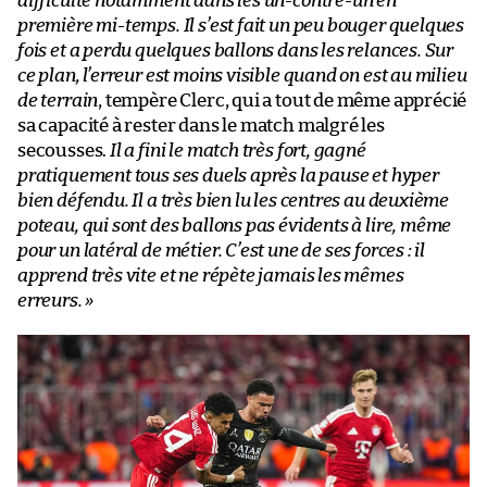
difficulté notamment dans les un-contre-un en
première mi-temps. Il s’est fait un peu bouger quelques
fois et a perdu quelques ballons dans les relances. Sur
ce plan, l’erreur est moins visible quand on est au milieu
de terrain
, tempère Clerc, qui a tout de même apprécié
sa capacité à rester dans le match malgré les
secousses.
Il a fini le match très fort, gagné
pratiquement tous ses duels après la pause et hyper
bien défendu. Il a très bien lu les centres au deuxième
poteau, qui sont des ballons pas évidents à lire, même
pour un latéral de métier. C’est une de ses forces : il
apprend très vite et ne répète jamais les mêmes
erreurs. »