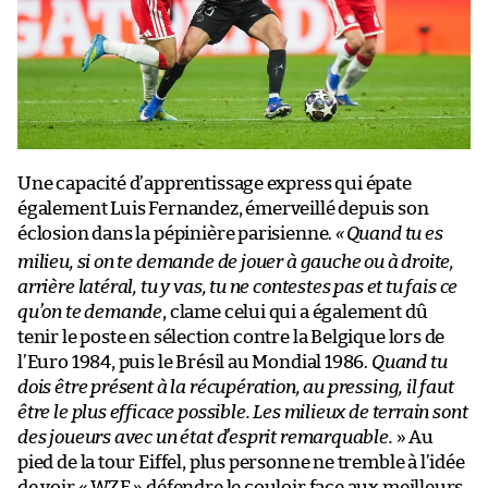
Une capacité d’apprentissage express qui épate
également Luis Fernandez, émerveillé depuis son
éclosion dans la pépinière parisienne.
«
Quand tu es
milieu, si on te demande de jouer à gauche ou à droite,
arrière latéral, tu y vas, tu ne contestes pas et tu fais ce
qu’on te demande
, clame celui qui a également dû
tenir le poste en sélection contre la Belgique lors de
l’Euro 1984, puis le Brésil au Mondial 1986.
Quand tu
dois être présent à la récupération, au pressing, il faut
être le plus efficace possible. Les milieux de terrain sont
des joueurs avec un état d’esprit remarquable.
» Au
pied de la tour Eiffel, plus personne ne tremble à l’idée
de voir « WZE » défendre le couloir face aux meilleurs