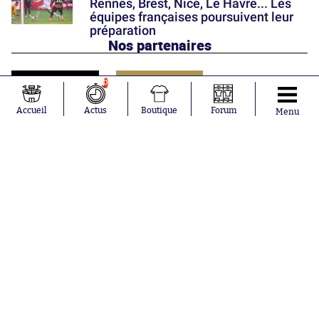
Rennes, Brest, Nice, Le Havre... Les
équipes françaises poursuivent leur
préparation
Nos partenaires
0
Accueil
Actus
Boutique
Forum
Menu
Abonnements
Contacts
La boutique SO PRESS
Mentions légales
Conditions générales d'utilisation
Publicité
Consentement RGPD
Recrutement