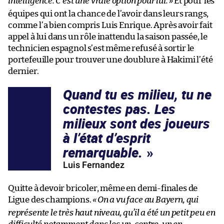
intelligence. C’est une vraie option pour lui.
»
Et pour les
équipes qui ont la chance de l’avoir dans leurs rangs,
comme l’a bien compris Luis Enrique. Après avoir fait
appel à lui dans un rôle inattendu la saison passée, le
technicien espagnol s’est même refusé à sortir le
portefeuille pour trouver une doublure à Hakimi l’été
dernier.
Quand tu es milieu, tu ne
contestes pas. Les
milieux sont des joueurs
à l’état d’esprit
remarquable.
Luis Fernandez
Quitte à devoir bricoler, même en demi-finales de
Ligue des champions.
«
On a vu face au Bayern, qui
représente le très haut niveau, qu’il a été un petit peu en