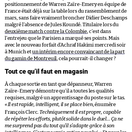
positionnement de Warren Zaïre-Emery en équipe de
France était déjà sur la table lors du rassemblement de
mars, sans faire vraiment broncher Didier Deschamps
malgré l’absence de Jules Koundé. Titulaire lors du
deuxième match contre la Colombie
, c’est dans
l’entrejeu que le Parisien a marqué ses points. Mais
avec le nouveau forfait d’Achraf Hakimi mercredi soir
à Munich et
un intérim encore convaincant de la part
du gamin de Montreuil
, cela pourrait-il changer ?
Tout ce qu’il faut en magasin
À chaque sortie en tant que dépanneur, Warren
Zaïre-Emery démontre qu’il a toutes les qualités
requises, malgré un apprentissage du poste sur le tas.
«
Il est rapide, intelligent, il se place bien
, énumère
François Clerc.
Techniquement il est propre, capable
de répéter les efforts, plutôt solide dans le duel… Ça ne
me surprend pas du tout qu’il s’adapte grâce à son