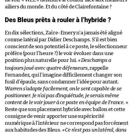
ailiers du monde. Et du côté de Clairefontaine ?
Des Bleus prêts à rouler à l’hybride ?
En dix sélections, Zaïre-Emery n’a jamais été aligné
comme latéral par Didier Deschamps. S’il est bien
conscient de son potentiel à ce poste, le sélectionneur
préfère (pour l’heure ?) le voir évoluer dans une
position plus naturelle pour lui.
«
Deschamps a
toujours joué avec quatre défenseurs
, rappelle
Fernandez, qui l’imagine difficilement changer son
fusil d’épaule, sans condamner l’idée pour autant.
Warren s’adapte facilement, on le sent capable de se
positionner. Je n’ai pas d’inquiétude, je serais même
content de le voir jouer à ce poste en équipe de France.
»
Reste que son placement hybride avec ballon et cette
consigne de venir apporter une supériorité
numérique à l’intérieur ne correspond pas forcément
aux habitudes des Bleus.
«
Ce n’est pas un latéral, dans