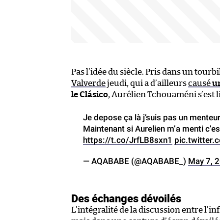
Pas l’idée du siècle. Pris dans un tourb
Valverde
jeudi, qui a d’ailleurs
causé
u
le Clásico
, Aurélien Tchouaméni s’est l
Je depose ça là j’suis pas un menteu
Maintenant si Aurelien m’a menti c’es
https://t.co/JrfLB8sxn1
pic.twitte
— AQABABE (@AQABABE_)
May 7, 
Des échanges dévoilés
L’intégralité de la discussion entre l’in