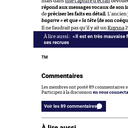
mais dans
une capture d’écran
dévoilé
répond aux messages vocaux de son i
de
préciser les faits en détail
. L’ancie
bagarre »
et que
« la tête
(de son coéqu
Il ne faudrait pas qu’il y ait un
Knysna
2
« Il est en très mauvais
ses recrues
TM
Commentaires
Les membres ont posté 89 commentaires sur
Participez à la discussion
en vous connect
Voir les 89 commentaires
À lire aussi