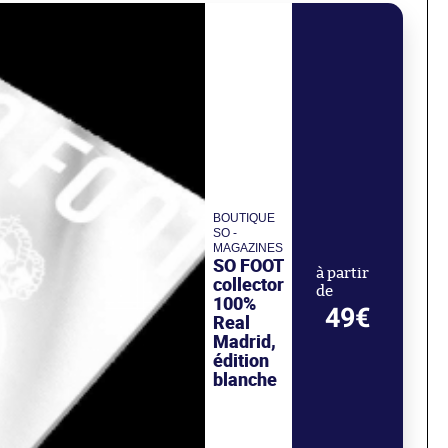
BOUTIQUE
SO -
MAGAZINES
SO FOOT
à partir
collector
de
100%
49€
Real
Madrid,
édition
blanche