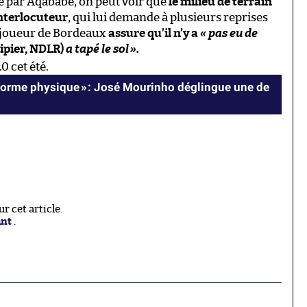
e par Aqababe, on peut voir que
le milieu de terrain
nterlocuteur
, qui lui demande à plusieurs reprises
n joueur de Bordeaux
assure qu’il n’y a
« pas eu de
ipier, NDLR)
a tapé le sol
».
.0 cet été.
e forme physique » : José Mourinho déglingue une de
 cet article.
ant
.