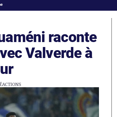
ne
uaméni raconte
avec Valverde à
eur
ÉACTIONS