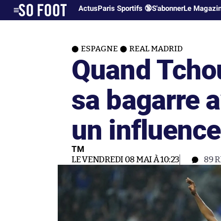
Actus
Paris Sportifs 🔞
S'abonner
Le Magazi
ESPAGNE
REAL MADRID
Quand Tcho
sa bagarre 
un influenc
TM
LE VENDREDI 08 MAI À 10:23
89
R