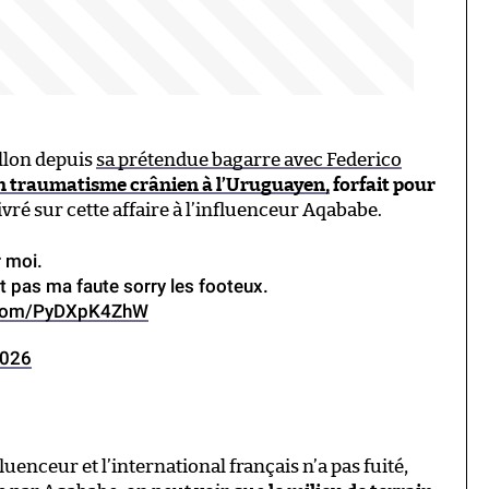
illon depuis
sa prétendue bagarre avec Federico
n traumatisme crânien à l’Uruguayen,
forfait pour
ivré sur cette affaire à l’influenceur Aqababe.
r moi.
t pas ma faute sorry les footeux.
r.com/PyDXpK4ZhW
2026
fluenceur et l’international français n’a pas fuité,