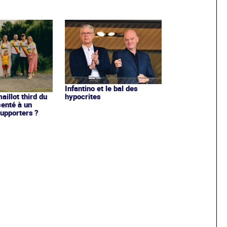
Infantino et le bal des
hypocrites
illot third du
enté à un
upporters ?