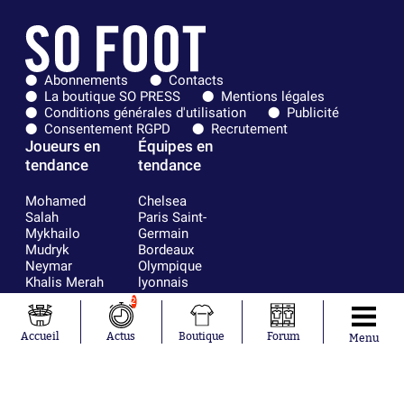
Abonnements
Contacts
La boutique SO PRESS
Mentions légales
Conditions générales d'utilisation
Publicité
Consentement RGPD
Recrutement
Joueurs en
Équipes en
tendance
tendance
Mohamed
Chelsea
Salah
Paris Saint-
Mykhailo
Germain
Mudryk
Bordeaux
Neymar
Olympique
Khalis Merah
lyonnais
Loïs Openda
FIFA
2
Moussa
Real Madrid
Niakhaté
RC Strasbourg
Accueil
Actus
Boutique
Forum
Menu
Nicolás
AC Milan
Tagliafico
France
Pavel Šulc
RC Lens
Josh Maja