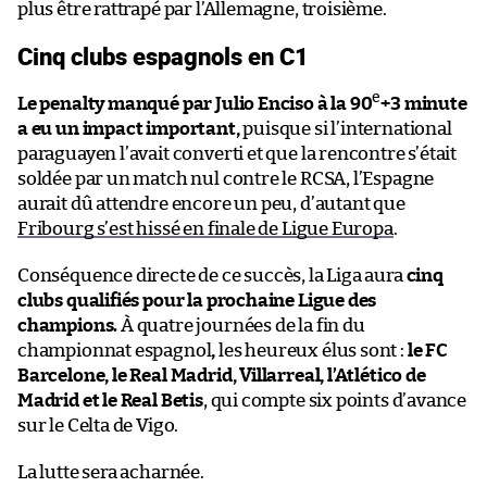
plus être rattrapé par l’Allemagne, troisième.
Cinq clubs espagnols en C1
e
Le penalty manqué par Julio Enciso à la 90
+3 minute
a eu un impact important,
puisque si l’international
paraguayen l’avait converti et que la rencontre s’était
soldée par un match nul contre le RCSA, l’Espagne
aurait dû attendre encore un peu, d’autant que
Fribourg s’est hissé en finale de Ligue Europa
.
Conséquence directe de ce succès, la Liga aura
cinq
clubs qualifiés pour la prochaine Ligue des
champions.
À quatre journées de la fin du
championnat espagnol
,
les heureux élus sont :
le FC
Barcelone, le Real Madrid, Villarreal, l’Atlético de
Madrid et le Real Betis
, qui compte six points d’avance
sur le Celta de Vigo.
La lutte sera acharnée.