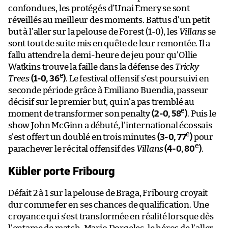
confondues, les protégés d’Unai Emery se sont
réveillés au meilleur des moments. Battus d’un petit
but à l’aller sur la pelouse de Forest (1-0), les
Villans
se
sont tout de suite mis en quête de leur remontée. Il a
fallu attendre la demi-heure de jeu pour qu’Ollie
Watkins trouve la faille dans la défense des
Tricky
e
Trees
(1-0, 36
)
. Le festival offensif s’est poursuivi en
seconde période grâce à Emiliano Buendia, passeur
décisif sur le premier but, qui n’a pas tremblé au
e
moment de transformer son penalty
(2-0, 58
)
. Puis le
show John McGinn a débuté, l’international écossais
e
s’est offert un doublé en trois minutes
(3-0, 77
)
pour
e
parachever le récital offensif des
Villans
(4-0, 80
)
.
Kübler porte Fribourg
Défait 2 à 1 sur la pelouse de Braga, Fribourg croyait
dur comme fer en ses chances de qualification. Une
croyance qui s’est transformée en réalité lorsque dès