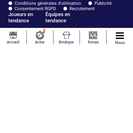
Conditions générales d'utilisation
Publicité
Consentement RGPD
Recrutement
Joueurs en
Équipes en
tendance
tendance
0
Maghnes
Paris Saint-
Akliouche
Germain
Accueil
Actus
Boutique
Forum
Mohamed
Olympique de
Menu
Salah
Marseille
Lionel Messi
Real Madrid
Ferrán Torres
FIFA
Kilian Corredor
Olympique
Franco
lyonnais
Mastantuono
AS Monaco
Orel Mangala
FC Barcelone
Rio Mavuba
Argentine
Rodri
RC Strasbourg
Mika Godts
Trabzonspor