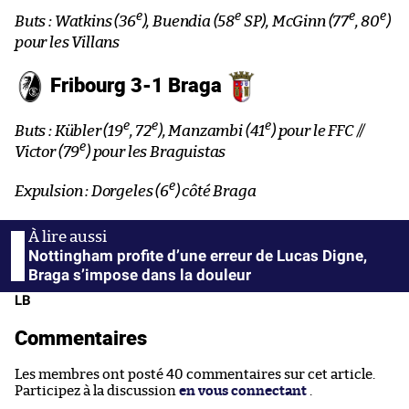
e
e
e
e
Buts : Watkins (36
), Buendia (58
SP), McGinn (77
, 80
)
pour les Villans
Fribourg 3-1 Braga
e
e
e
Buts : Kübler (19
, 72
), Manzambi (41
) pour le FFC //
e
Victor (79
) pour les Braguistas
e
Expulsion : Dorgeles (6
) côté Braga
Nottingham profite d’une erreur de Lucas Digne,
Braga s’impose dans la douleur
LB
Commentaires
Les membres ont posté 40 commentaires sur cet article.
Participez à la discussion
en vous connectant
.