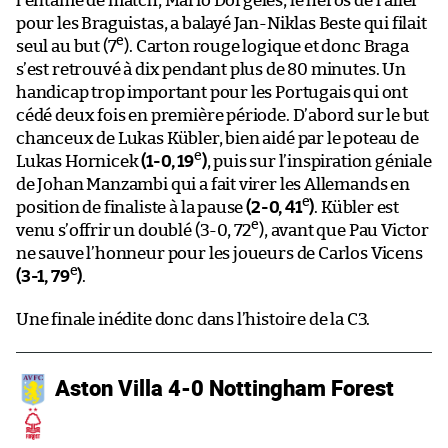
l’entame de match, Mario Dorgeles, le héros de l’aller
pour les Braguistas, a balayé Jan-Niklas Beste qui filait
e
seul au but (7
). Carton rouge logique et donc Braga
s’est retrouvé à dix pendant plus de 80 minutes. Un
handicap trop important pour les Portugais qui ont
cédé deux fois en première période. D’abord sur le but
chanceux de Lukas Kübler, bien aidé par le poteau de
e
Lukas Hornicek
(1-0, 19
)
, puis sur l’inspiration géniale
de Johan Manzambi qui a fait virer les Allemands en
e
position de finaliste à la pause
(2-0, 41
)
. Kübler est
e
venu s’offrir un doublé (3-0, 72
), avant que Pau Victor
ne sauve l’honneur pour les joueurs de Carlos Vicens
e
(3-1, 79
)
.
Une finale inédite donc dans l’histoire de la C3.
Aston Villa 4-0 Nottingham Forest