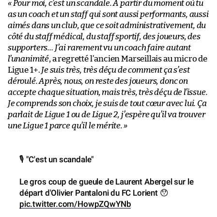
« Pour moi, c’est un scandale. À partir du moment où tu
as un coach et un staff qui sont aussi performants, aussi
aimés dans un club, que ce soit administrativement, du
côté du staff médical, du staff sportif, des joueurs, des
supporters… J’ai rarement vu un coach faire autant
l’unanimité
, a regretté l’ancien Marseillais au micro de
Ligue 1+.
Je suis très, très déçu de comment ça s’est
déroulé. Après, nous, on reste des joueurs, donc on
accepte chaque situation, mais très, très déçu de l’issue.
Je comprends son choix, je suis de tout cœur avec lui. Ça
parlait de Ligue 1 ou de Ligue 2, j’espère qu’il va trouver
une Ligue 1 parce qu’il le mérite.
»
🎙️ "C'est un scandale"
Le gros coup de gueule de Laurent Abergel sur le
départ d'Olivier Pantaloni du FC Lorient 😯
pic.twitter.com/HowpZQwYNb