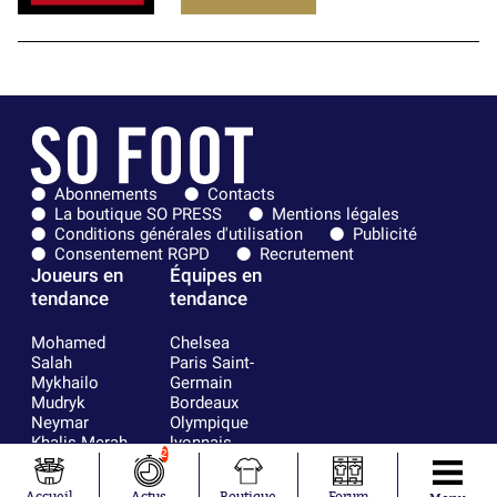
Abonnements
Contacts
La boutique SO PRESS
Mentions légales
Conditions générales d'utilisation
Publicité
Consentement RGPD
Recrutement
Joueurs en
Équipes en
tendance
tendance
Mohamed
Chelsea
Salah
Paris Saint-
Mykhailo
Germain
Mudryk
Bordeaux
Neymar
Olympique
Khalis Merah
lyonnais
2
Loïs Openda
FIFA
Moussa
Real Madrid