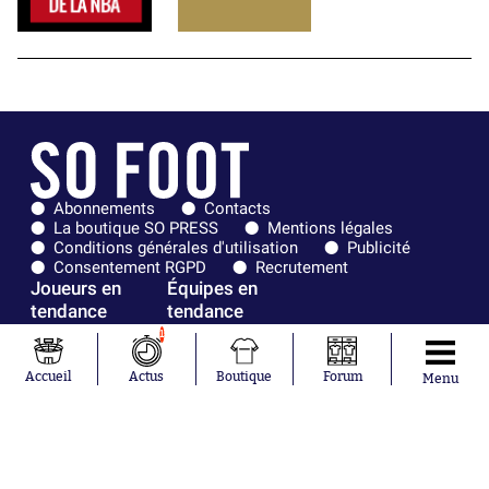
Abonnements
Contacts
La boutique SO PRESS
Mentions légales
Conditions générales d'utilisation
Publicité
Consentement RGPD
Recrutement
Joueurs en
Équipes en
tendance
tendance
1
Khalis Merah
FIFA
Loïs Openda
Real Madrid
Accueil
Actus
Boutique
Forum
Menu
Moussa
Bordeaux
Niakhaté
France
Nicolás
Chelsea
Tagliafico
Paris Saint-
Pavel Šulc
Germain