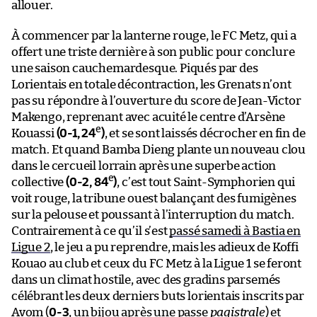
allouer.
À commencer par la lanterne rouge, le FC Metz, qui a
offert une triste dernière à son public pour conclure
une saison cauchemardesque. Piqués par des
Lorientais en totale décontraction, les Grenats n’ont
pas su répondre à l’ouverture du score de Jean-Victor
Makengo, reprenant avec acuité le centre d’Arsène
e
Kouassi
(0-1, 24
)
, et se sont laissés décrocher en fin de
match. Et quand Bamba Dieng plante un nouveau clou
dans le cercueil lorrain après une superbe action
e
collective
(0-2, 84
)
, c’est tout Saint-Symphorien qui
voit rouge, la tribune ouest balançant des fumigènes
sur la pelouse et poussant à l’interruption du match.
Contrairement à ce qu’il s’est
passé samedi à Bastia en
Ligue 2
, le jeu a pu reprendre, mais les adieux de Koffi
Kouao au club et ceux du FC Metz à la Ligue 1 se feront
dans un climat hostile, avec des gradins parsemés
célébrant les deux derniers buts lorientais inscrits par
Avom (
0-3
, un bijou après une passe
pagistrale
) et