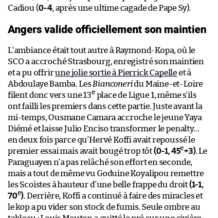
Cadiou (
0-4
, après une ultime cagade de Pape Sy).
Angers valide officiellement son maintien
L’ambiance était tout autre à Raymond-Kopa, où le
SCO a accroché Strasbourg, enregistré son maintien
et a pu offrir
une jolie sortie à Pierrick Capelle
et à
Abdoulaye Bamba. Les
Bianconeri
du Maine-et-Loire
e
filent donc vers une 13
place de Ligue 1, même s’ils
ont failli les premiers dans cette partie. Juste avant la
mi-temps, Ousmane Camara accroche le jeune Yaya
Diémé et laisse Julio Enciso transformer le penalty…
en deux fois parce qu’Hervé Koffi avait repoussé le
e
premier essai mais avait bougé trop tôt
(0-1, 45
+3)
. Le
Paraguayen n’a pas relâché son effort en seconde,
mais a tout de même vu Goduine Koyalipou remettre
les Scoïstes à hauteur d’une belle frappe du droit
(1-1,
e
70
)
. Derrière, Koffi a continué à faire des miracles et
le kop a pu vider son stock de fumis. Seule ombre au