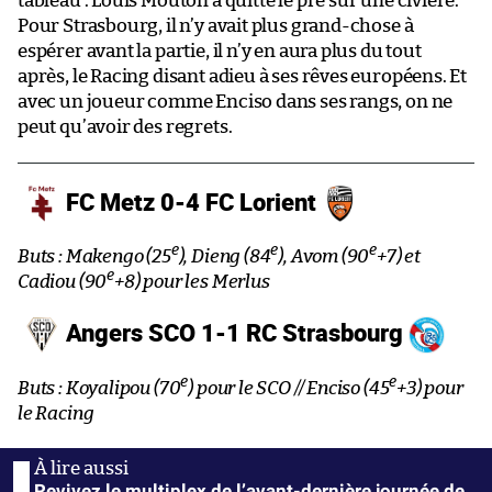
tableau : Louis Mouton a quitté le pré sur une civière.
Pour Strasbourg, il n’y avait plus grand-chose à
espérer avant la partie, il n’y en aura plus du tout
après, le Racing disant adieu à ses rêves européens. Et
avec un joueur comme Enciso dans ses rangs, on ne
peut qu’avoir des regrets.
FC Metz 0-4 FC Lorient
e
e
e
Buts : Makengo (25
), Dieng (84
), Avom (90
+7) et
e
Cadiou (90
+8) pour les Merlus
Angers SCO 1-1 RC Strasbourg
e
e
Buts : Koyalipou (70
) pour le SCO // Enciso (45
+3) pour
le Racing
Revivez le multiplex de l’avant-dernière journée de