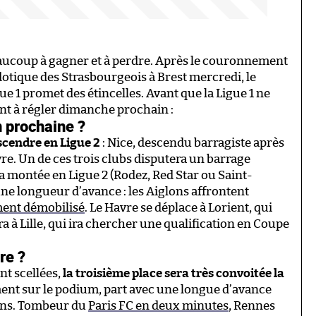
beaucoup à gagner et à perdre. Après le couronnement
dotique des Strasbourgeois à Brest mercredi, le
ue 1 promet des étincelles. Avant que la Ligue 1 ne
nt à régler dimanche prochain :
n prochaine ?
scendre en Ligue 2
: Nice, descendu barragiste après
vre. Un de ces trois clubs disputera un barrage
la montée en Ligue 2 (Rodez, Red Star ou Saint-
 une longueur d’avance : les Aiglons affrontent
ment démobilisé
. Le Havre se déplace à Lorient, qui
ira à Lille, qui ira chercher une qualification en Coupe
re ?
nt scellées,
la troisième place sera très convoitée la
oment sur le podium, part avec une longue d’avance
Lens. Tombeur du
Paris FC en deux minutes
, Rennes