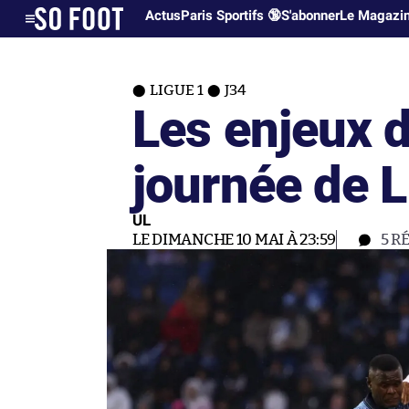
Actus
Paris Sportifs 🔞
S'abonner
Le Magazi
LIGUE 1
J34
Les enjeux d
journée de L
UL
LE DIMANCHE 10 MAI À 23:59
5
R