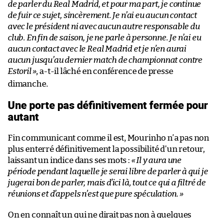
de parler du Real Madrid, et pour ma part, je continue
de fuir ce sujet, sincèrement. Je n’ai eu aucun contact
avec le président ni avec aucun autre responsable du
club. En fin de saison, je ne parle à personne. Je n’ai eu
aucun contact avec le Real Madrid et je n’en aurai
aucun jusqu’au dernier match de championnat contre
Estoril
»
, a-t-il lâché en conférence de presse
dimanche.
Une porte pas définitivement fermée pour
autant
Fin communicant comme il est, Mourinho n’a pas non
plus enterré définitivement la possibilité d’un retour,
laissant un indice dans ses mots :
« Il y aura une
période pendant laquelle je serai libre de parler à qui je
jugerai bon de parler, mais d’ici là, tout ce qui a filtré de
réunions et d’appels n’est que pure spéculation. »
On en connaît un qui ne dirait pas non à quelques