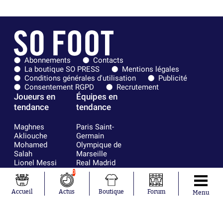
Abonnements
Contacts
La boutique SO PRESS
Mentions légales
Conditions générales d'utilisation
Publicité
Consentement RGPD
Recrutement
Joueurs en
Équipes en
tendance
tendance
Maghnes
Paris Saint-
Akliouche
Germain
Mohamed
Olympique de
Salah
Marseille
Lionel Messi
Real Madrid
Ferrán Torres
FIFA
0
Kilian Corredor
Olympique
Franco
lyonnais
Accueil
Actus
Boutique
Forum
Menu
Mastantuono
AS Monaco
Orel Mangala
FC Barcelone
Rio Mavuba
Argentine