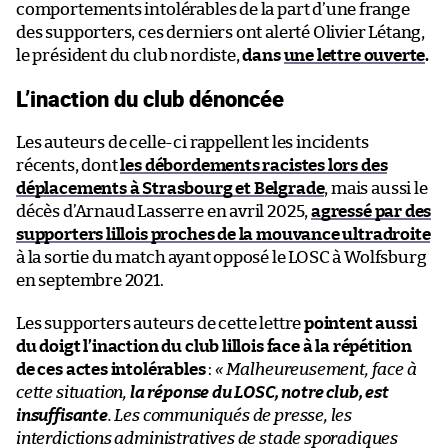
comportements intolérables de la part d’une frange
des supporters, ces derniers ont alerté Olivier Létang,
le président du club nordiste,
dans
une lettre ouverte
.
L’inaction du club dénoncée
Les auteurs de celle-ci rappellent les incidents
récents, dont
les débordements racistes lors des
déplacements à Strasbourg et Belgrade
, mais aussi le
décès d’Arnaud Lasserre en avril 2025,
agressé par des
supporters lillois proches de la mouvance ultradroite
à la sortie du match ayant opposé le LOSC à Wolfsburg
en septembre 2021.
Les supporters auteurs de cette lettre
pointent aussi
du doigt l’inaction du club lillois face à la répétition
de ces actes intolérables
:
« Malheureusement, face à
cette situation,
la réponse du LOSC, notre club, est
insuffisante
. Les communiqués de presse, les
interdictions administratives de stade sporadiques