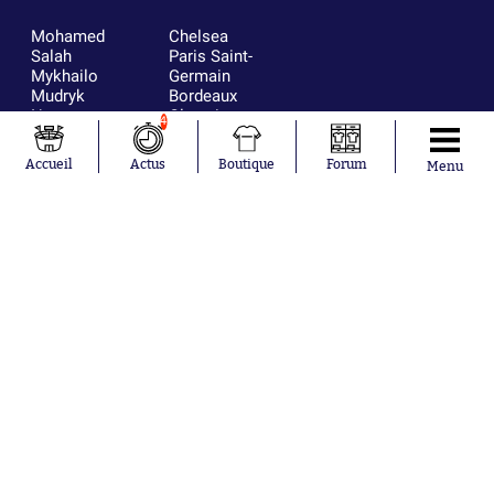
Mohamed
Chelsea
Salah
Paris Saint-
Mykhailo
Germain
Mudryk
Bordeaux
Neymar
Olympique
4
Khalis Merah
lyonnais
Loïs Openda
FIFA
Accueil
Actus
Boutique
Forum
Menu
Moussa
Real Madrid
Niakhaté
RC Strasbourg
Nicolás
AC Milan
Tagliafico
France
Pavel Šulc
RC Lens
Josh Maja
Gauthier Hein