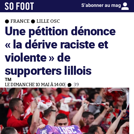
S’abonner au mag
FRANCE
LILLE OSC
Une pétition dénonce
« la dérive raciste et
violente » de
supporters lillois
TM
LE DIMANCHE 10 MAI À 14:00
39