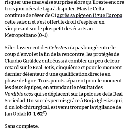
risquer une mauvaise surprise alors qu’il reste encore
trois journées de Liga à disputer. Mais le Celta
continue de rêver de C1
après sa pige en Ligue Europa
cette saison et s’est offert le droit d’espérer en
s’imposant sur le plus petit des écarts au
Metropolitano (0-1).
Si le classement des
Celestes
n’a pas bougé entre le
coup d’envoi et la fin de la rencontre, les protégés de
Claudio Giráldez ont réussi à combler un peu de leur
retard sur le Real Betis, cinquième et pour le moment
dernier détenteur d’une qualification directe en
phase de ligue. Trois points séparent pour le moment
les deux équipes, en attendant le résultat des
Verdiblancos
qui se déplacent sur la pelouse de la Real
Sociedad. Un succès permis grâce à Borja Iglesias qui,
d’un lob chirurgical, est venu tromper la vigilance de
e
Jan Oblak
(0-1, 62
)
.
Sans complexe.