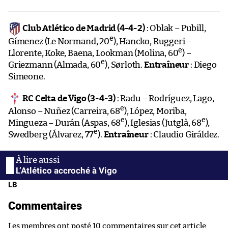
Club Atlético de Madrid (4-4-2)
: Oblak – Pubill,
e
Gímenez (Le Normand, 20
), Hancko, Ruggeri –
e
Llorente, Koke, Baena, Lookman (Molina, 60
) –
e
Griezmann (Almada, 60
), Sørloth.
Entraîneur
: Diego
Simeone.
RC Celta de Vigo (3-4-3)
: Radu – Rodríguez, Lago,
e
Alonso – Nuñez (Carreira, 68
), López, Moriba,
e
e
Mingueza – Durán (Aspas, 68
), Iglesias (Jutglà, 68
),
e
Swedberg (Álvarez, 77
).
Entraîneur
: Claudio Giráldez.
L’Atlético accroché à Vigo
LB
Commentaires
Les membres ont posté 10 commentaires sur cet article.