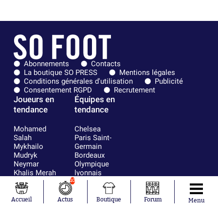
Abonnements
Contacts
La boutique SO PRESS
Mentions légales
Conditions générales d'utilisation
Publicité
Consentement RGPD
Recrutement
Joueurs en
Équipes en
tendance
tendance
Mohamed
Chelsea
Salah
Paris Saint-
Mykhailo
Germain
Mudryk
Bordeaux
Neymar
Olympique
Khalis Merah
lyonnais
Loïs Openda
FIFA
10
Moussa
Real Madrid
Niakhaté
RC Strasbourg
Accueil
Actus
Boutique
Forum
Menu
Nicolás
AC Milan
Tagliafico
France