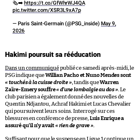
🗞️➡️
https://t.co/GfWhrWJ4QA
pic.twitter.com/XSR3L9xA7p
— Paris Saint-Germain (@PSG_inside)
May 9,
2026
Hakimi poursuit sa rééducation
Dans un communiqué
publié ce samedi après-midi, le
PSG indique que
Willian Pacho et Nuno Mendes sont
« touchés à la cuisse droite »
, tandis que
Warren
Zaïre-Emery souffre
« d’une lombalgie au dos »
. Le
club parisien a également donné des nouvelles de
Quentin Ndjantou, Achraf Hakimi et Lucas Chevalier
qui poursuivent leurs soins. Interrogé sur ces
blessures en conférence de presse,
Luis Enrique a
assuré qu’il n’y avait
« rien de grave »
.
Suffisant pour que le suspense en Ligue 1 continue un