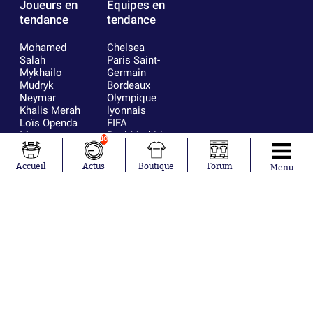
Joueurs en
Équipes en
tendance
tendance
Mohamed
Chelsea
Salah
Paris Saint-
Mykhailo
Germain
Mudryk
Bordeaux
Neymar
Olympique
Khalis Merah
lyonnais
Loïs Openda
FIFA
Moussa
Real Madrid
10
Niakhaté
RC Strasbourg
Nicolás
AC Milan
Accueil
Actus
Boutique
Forum
Menu
Tagliafico
France
Pavel Šulc
RC Lens
Josh Maja
Gauthier Hein