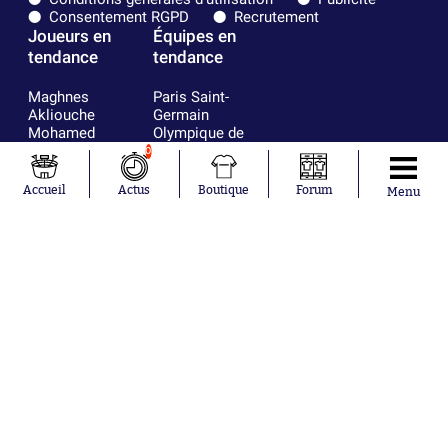
Consentement RGPD
Recrutement
Joueurs en
Équipes en
tendance
tendance
Maghnes
Paris Saint-
Akliouche
Germain
Mohamed
Olympique de
Salah
Marseille
0
Lionel Messi
Real Madrid
Ferrán Torres
FIFA
Accueil
Actus
Boutique
Forum
Menu
Kilian Corredor
Olympique
Franco
lyonnais
Mastantuono
AS Monaco
Orel Mangala
FC Barcelone
Rio Mavuba
Argentine
Rodri
RC Strasbourg
Mika Godts
Trabzonspor