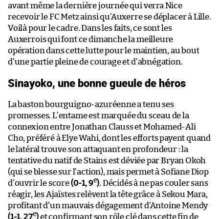
avant même la dernière journée qui verra Nice
recevoir le FC Metz ainsi qu’Auxerre se déplacer à Lille.
Voilà pour le cadre. Dans les faits, ce sont les
Auxerrois qui font ce dimanche la meilleure
opération dans cette lutte pour le maintien, au bout
d’une partie pleine de courage et d’abnégation.
Sinayoko, une bonne gueule de héros
La baston bourguigno-azuréenne a tenu ses
promesses. L’entame est marquée du sceau de la
connexion entre Jonathan Clauss et Mohamed-Ali
Cho, préféré à Elye Wahi, dont les efforts payent quand
le latéral trouve son attaquant en profondeur : la
tentative du natif de Stains est déviée par Bryan Okoh
(qui se blesse sur l’action), mais permet à Sofiane Diop
e
d’ouvrir le score
(0-1, 9
)
. Décidés à ne pas couler sans
réagir, les Ajaïstes relèvent la tête grâce à Sekou Mara,
profitant d’un mauvais dégagement d’Antoine Mendy
e
(1-1, 27
)
et confirmant son rôle clé dans cette fin de