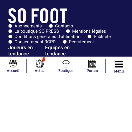
Abonnements
Contacts
La boutique SO PRESS
Mentions légales
Conditions générales d'utilisation
Publicité
Consentement RGPD
Recrutement
Joueurs en
Équipes en
tendance
tendance
10
Lionel Messi
Paris Saint-
Maghnes
Germain
Accueil
Actus
Boutique
Forum
Menu
Akliouche
Real Madrid
Mohamed
Olympique de
Salah
Marseille
Neymar
FIFA
Julián Álvarez
FC Barcelone
Ferrán Torres
Argentine
Kilian Corredor
Olympique
Franco
lyonnais
Mastantuono
AS Monaco
Orel Mangala
RC Strasbourg
Rio Mavuba
Trabzonspor