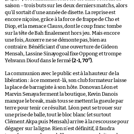
saison – trois buts sur les deux derniers matchs, alors
qu’il sortait d’une année de disette. La reprise est
encore niçoise, grâce à la force de frappe de Cho et
Diop, et la menace Clauss, dont le coup franc tombe
sur la tête de Bah finalement hors jeu. Mais encore
une fois, Auxerre ne se démonte pas, bien au
contraire. Bénéficiant d’une ouverture de Gideon
Mensah, Lassine Sinayogoal fixe Oppong et trompe
e
Yehvann Diouf dans le fermé
(2-1, 70
)
.
La communion avec le public est à la hauteur de la
libération : à ce moment-là, son club formateur laisse
la place de barragiste à son hôte. Donovan Léon et
Marvin Senaya ferment la boutique, Kevin Danois
manque le break, mais tous se mettent la gueule par
terre pour tenir ce résultat. Léon peut se trouer sur
une prise de balle, tout le bloc blanc (et surtout
Clément Akpa puis Mensah) arrive à la rescousse pour
dégager sur la ligne. Rien n’est définitif, il faudra