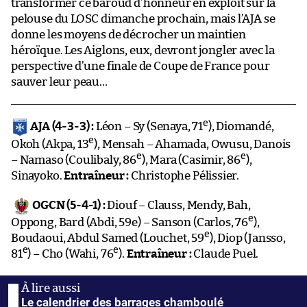
transformer ce baroud d’honneur en exploit sur la
pelouse du LOSC dimanche prochain, mais l’AJA se
donne les moyens de décrocher un maintien
héroïque. Les Aiglons, eux, devront jongler avec la
perspective d’une finale de Coupe de France pour
sauver leur peau…
e
AJA (4-3-3) :
Léon – Sy (Senaya, 71
), Diomandé,
e
Okoh (Akpa, 13
), Mensah – Ahamada, Owusu, Danois
e
e
– Namaso (Coulibaly, 86
), Mara (Casimir, 86
),
Sinayoko.
Entraîneur :
Christophe Pélissier.
OGCN (5-4-1) :
Diouf – Clauss, Mendy, Bah,
e
Oppong, Bard (Abdi, 59e) – Sanson (Carlos, 76
),
e
Boudaoui, Abdul Samed (Louchet, 59
), Diop (Jansso,
e
e
81
) – Cho (Wahi, 76
).
Entraîneur :
Claude Puel.
Le calendrier des barrages chamboulé