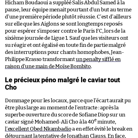
Hicham Boudaoui a suppléé Salis Abdul Samed à la
pause, leur équipe menait pourtant d’un but au terme
d’une première période plutôt réussie. C’est d’ailleurs
sur elle que les Aiglons se sont longtemps reposés
pour espérer s’imposer contre le Paris FC, lors de la
sixième journée de Ligue 1. Sauf que les visiteurs ont
su réagir et ont égalisé en toute fin de partie malgré
des interruptions pour chants homophobes, Jean-
Philippe Krasso transformant
un penalty sifflé en
raison d’une main de Moïse Bombito
.
Le précieux péno malgré le caviar tout
Cho
Dommage pour les locaux, parce que l’écart aurait pu
être plus large au moment de l’entracte : après la
superbe ouverture du score de Sofiane Diop sur un
e
caviar signé Mohamed-Ali Cho à la 40
minute,
l’excellent Obed Nkambadio
a en effet évité le break en
détournant la tentative de Jonathan Clauss. En face,