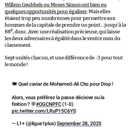
Willem Geubbels ou Moses Simon ont bien eu
quelques opportunités pour égaliser
. Mais elles
étaient trop peu nombreuses pour permettre aux
hommes de la capitale de prendre un point… jusqu’à la
e
88
, donc. Avec une réalisation précieuse, qui laisse
les deux adversaires à égalité dans le ventre mou du
classement.
Sept unités chacun, et une différence de -3 pour tout
le monde !
🍽️ Quel caviar de Mohamed-Ali Cho pour Diop !
Alors, vous préférez la passe décisive ou la
finition ? 💬
#OGCNPFC
(1-0)
pic.twitter.com/LRuP15C6YS
— L1+ (@ligue1plus)
September 28, 2025