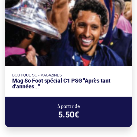
BOUTIQUE SO - MAGAZINES
Mag So Foot spécial C1 PSG "Après tant
d'années..."
à partir de
5.50€