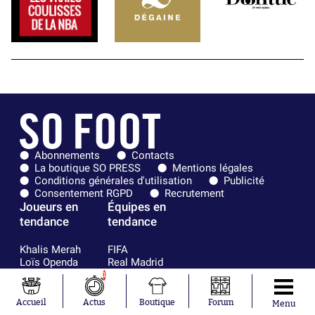
Abonnements
Contacts
La boutique SO PRESS
Mentions légales
Conditions générales d'utilisation
Publicité
Consentement RGPD
Recrutement
Joueurs en
Équipes en
tendance
tendance
Khalis Merah
FIFA
Loïs Openda
Real Madrid
Moussa
Bordeaux
1
Niakhaté
France
Nicolás
Chelsea
Accueil
Actus
Boutique
Forum
Menu
Tagliafico
Paris Saint-